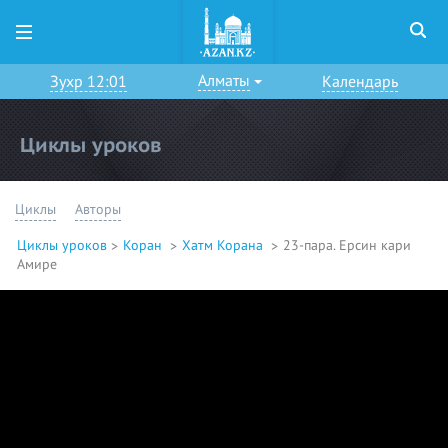
Алматы
Зухр 12:01
Календарь
Циклы уроков
Циклы
Авторы
Циклы уроков
Коран
Хатм Корана
23-пара. Ерсин кари
Амире