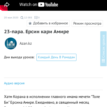
20 мая 2020
12 093
0
Добавить в избранное
Режим просмотра
23-пара. Ерсин кари Амире
в
Azan.kz
Дни выхода уроков:
Каждый День В Рамадан
С
п
и
с
о
к
у
р
о
к
о
Аудио версия
Хатм Корана в исполнении главного имама мечети "Толе
Би" Ерсина Амире. Ежедневно, в священный месяц