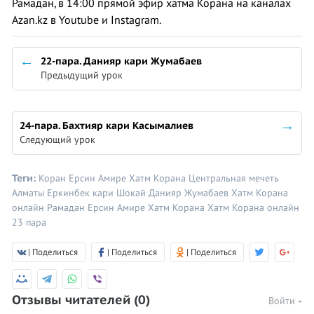
Рамадан, в 14:00 прямой эфир хатма Корана на каналах
Azan.kz в Youtube и Instagram.
22-пара. Данияр кари Жумабаев
Предыдущий урок
24-пара. Бахтияр кари Касымалиев
Следующий урок
Теги:
Коран
Ерсин Амире
Хатм Корана
Центральная мечеть
Алматы
Еркинбек кари Шокай
Данияр Жумабаев
Хатм Корана
онлайн
Рамадан
Ерсин Амире
Хатм Корана
Хатм Корана онлайн
23 пара
| Поделиться
| Поделиться
| Поделиться
Отзывы читателей
(0)
Войти