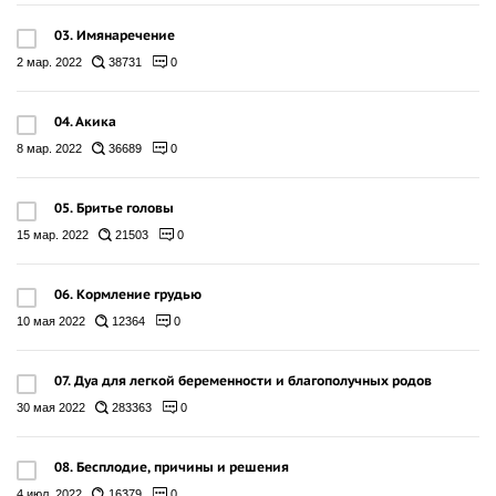
03. Имянаречение
2 мар. 2022
38731
0
04. Акика
8 мар. 2022
36689
0
05. Бритье головы
15 мар. 2022
21503
0
06. Кормление грудью
10 мая 2022
12364
0
07. Дуа для легкой беременности и благополучных родов
30 мая 2022
283363
0
08. Бесплодие, причины и решения
4 июл. 2022
16379
0