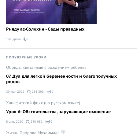
Рияду ас-Солихин - Сады праведных
132 урока
0
ПОПУЛЯРНЫЕ УРОКИ
Обряды, связанные с рождением ребенка
07. Дуа для легкой беременности и благополучных
родов
30 мая 2022
283 363
0
Ханафитский фикх (на русском языке)
Урок 6: Обстоятельства, нарушающие омовение
8 апр. 2020
240 682
6
Жизнь Пророка Мухаммада ﷺ