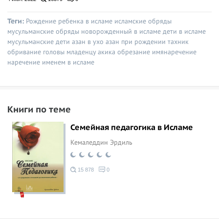
Теги:
Рождение ребенка в исламе
исламские обряды
мусульманские обряды
новорожденный в исламе
дети в исламе
мусульманские дети
азан в ухо
азан при рождении
тахник
обривание головы младенцу
акика
обрезание
имянаречение
наречение именем в исламе
Книги по теме
Семейная педагогика в Исламе
Кемаледдин Эрдиль
15 878
0