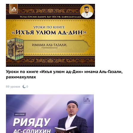
Уроки по книге «Ихъя улюм ад-Дин» имама Аль-Газали,
рахимахуллах
89 уроков
0