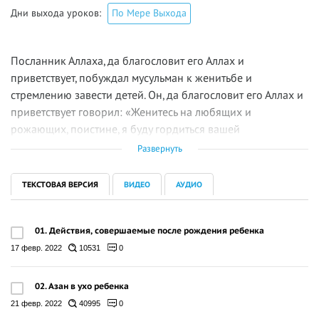
Дни выхода уроков:
По Мере Выхода
Посланник Аллаха, да благословит его Аллах и
приветствует, побуждал мусульман к женитьбе и
стремлению завести детей. Он, да благословит его Аллах и
приветствует говорил: «Женитесь на любящих и
рожающих, поистине, я буду гордиться вашей
многочисленностью перед другими общинами!» (Абу
Развернуть
Давуд 2050). Однако не все знают о правилах шариата
связанных с рождением ребенка. В связи с этим мы
ТЕКСТОВАЯ ВЕРСИЯ
ВИДЕО
АУДИО
начинаем цикл уроков, посвященный этой теме.
01. Действия, совершаемые после рождения ребенка
17 февр. 2022
10531
0
02. Азан в ухо ребенка
21 февр. 2022
40995
0