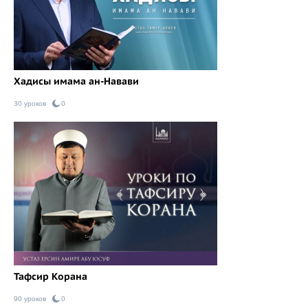
Хадисы имама ан-Навави
30 уроков
0
Тафсир Корана
90 уроков
0