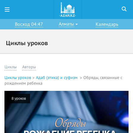
Алматы
Восход 04:47
Календарь
Циклы уроков
Циклы
Авторы
Циклы уроков
Адаб (этика) и суфизм
Обряды, связанные с
рождением ребенка
8 уроков