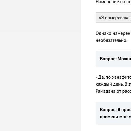
Намерение на по
«Я намереваюсь
Однако намерение
необязательно.
Вопрос: Можно
- Да, по ханафи
каждый день. В 
Рамадана от расс
Вопрос:
Я
прос
времени
мне м