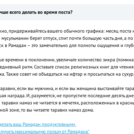
чше всего делать во время поста?
ожно, придерживайтесь вашего обычного графика: месяц поста 
 мусульманин берет отпуск, спит почти большую часть дня, а по
уск в Рамадан – это замечательно для полноты ощущения и глу
е времени в поклонении, увеличьте количество зикра (поминан
дневный ритм. Составьте список религиозных книг для чтения.
а. Также совет не объедаться на ифтар и просыпаться на сухур
аравих, если вы мужчина, и если вы женщина выстаивайте тара
ая награда. И, разумеется, не пропустите последние десять дн
 таравих намаз не читается в мечетях, расположенных в красн
ной зоне, то вы читаете таравих намаз дома.
сделать ваш Рамадан продуктивным»
получить максимальную пользу от Рамадана"