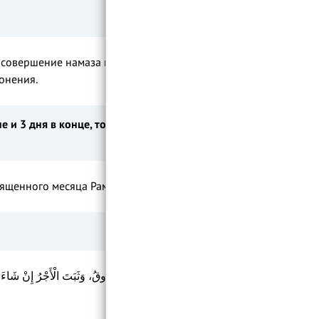
к совершение намаза не является условием
лонения.
не и
3 дня в конце, то это засчитается
вященного месяца Рамадан.
ذَهَبَ الظَّمَأُ، وَابْتَلَّتِ الْعُرُوقُ، وَثَبَتَ الْأَجْرُ إِنْ شَاءَ ا