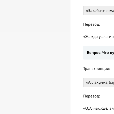
«Захаба-з-зома
Перевод:
«Жажда ушла, и ж
Вопрос:
Что н
Транскрипция:
«Аллахумма, ба
Перевод:
«О, Аллах, сдела