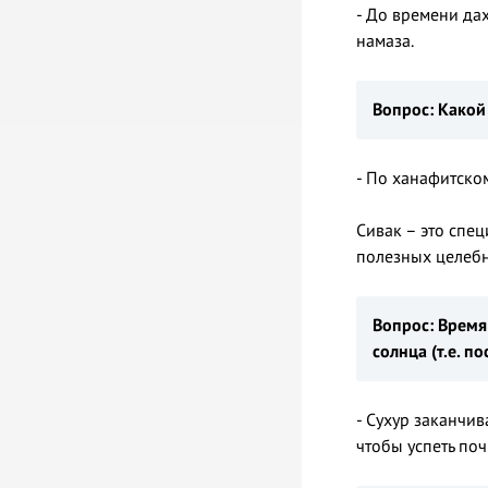
- До времени да
намаза.
Вопрос: Какой
- По ханафитском
Сивак – это специальный тип
полезных целебн
Вопрос: Время
солнца (
т.е.
по
- Сухур заканчив
чтобы успеть поч