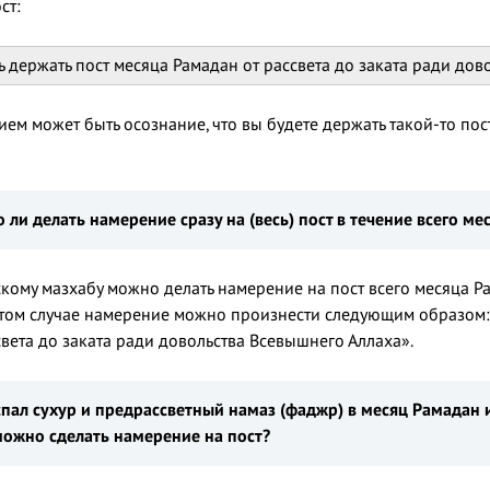
ст:
 держать пост месяца Рамадан от рассвета до заката ради дов
м может быть осознание, что вы будете держать такой-то пост
 ли делать намерение сразу на
(весь) пост в течение всего м
тскому мазхабу можно делать намерение на пост всего месяца Р
этом случае намерение можно произнести следующим образом: 
вета до заката ради довольства Всевышнего Аллаха».
пал сухур и предрассветный намаз (фаджр) в месяц Рамадан и 
ожно сделать намерение на пост?