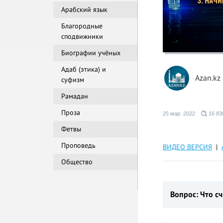
Арабский язык
Благородные
сподвижники
Биографии учёных
Адаб (этика) и
Azan.kz
суфизм
Рамадан
Проза
25 мар. 2022
16 83
Фетвы
Проповедь
ВИДЕО ВЕРСИЯ
|
Общество
Вопрос: Что с