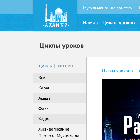
Мусульманам на заметку
Намаз
Циклы уроков
Циклы уроков
ЦИКЛЫ
АВТОРЫ
Циклы уроков
Р
Все
Коран
Акыда
Фикх
Хадис
Жизнеописание
Пророка Мухаммада