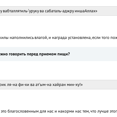
у вабталлятиль-‘уруку ва сабаталь-аджру иншаАллах»
илы наполнились влагой, и награда установлена, если того поже
ужно говорить перед приемом пищи?
рик ля-на фи-хи ва ат'ым-на хайран мин-ху!»
й это благословенным для нас и накорми нас тем, что лучше это