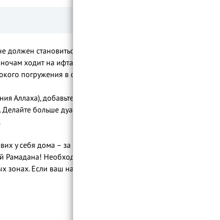
не должен становиться месяцем сна и
 ночам ходит на ифтары и в гости. Однако
бокого погружения в священный месяц.
ия Аллаха), добавьте желательные
 Делайте больше дуа (мольб) и просите
.
вих у себя дома – за это женщине
ей Рамадана! Необходимо учитывать, что в
ых зонах. Если ваш населенный пункт