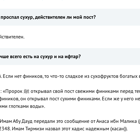
 проспал сухур, действителен ли мой пост?
йствителен.
чше всего есть на сухур и на ифтар?
. Если нет фиников, то что-то сладкое из сухофруктов богатых
тем, как совершать намаз магриб. Если у него
иников, он открывал пост сухими финиками. Если же у него не
ими глотками воды».
мам Абу Дауд передали это сообщение от Анаса ибн Малика (р.
2348. Имам Тирмизи назвал этот хадис надежным (хасан)).