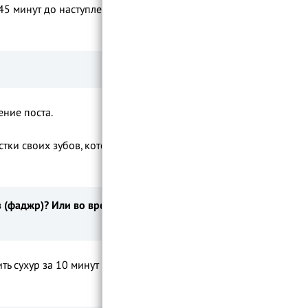
 45 минут до наступления времени зухр
ение поста.
з
(
фаджр
)
? Или во время восхода
ть сухур за 10 минут до начала фаджра,