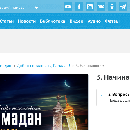
Время намаза
Статьи
Новости
Библиотека
Видео
Аудио
Фетвы
амадан
Добро пожаловать, Рамадан!
3. Начинающим
3. Начи
2. Вопрос
Предыдущи