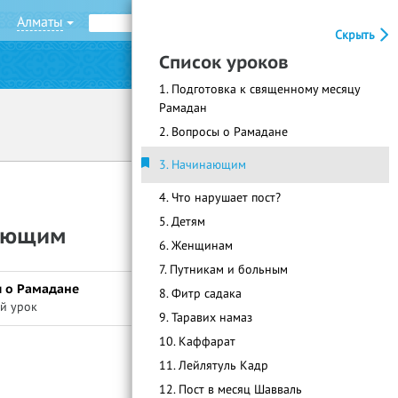
Алматы
Рус
Қаз
Скрыть
Список уроков
|
Войти
Регистрация
1. Подготовка к священному месяцу
Рамадан
2. Вопросы о Рамадане
3. Начинающим
4. Что нарушает пост?
5. Детям
нающим
6. Женщинам
7. Путникам и больным
ы о Рамадане
8. Фитр садака
й урок
9. Таравих намаз
10. Каффарат
11. Лейлятуль Кадр
12. Пост в месяц Шавваль