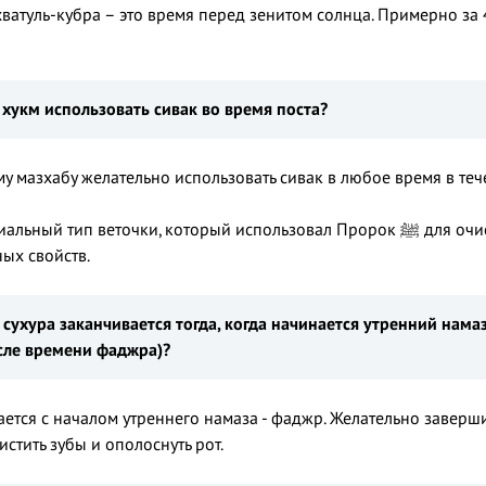
хватуль-кубра – это время перед зенитом солнца. Примерно за
 хукм использовать сивак во время поста?
у мазхабу желательно использовать сивак в любое время в теч
 веточки, который использовал Пророк ﷺ для очистки своих зубов, который имеет много
ых свойств.
 сухура заканчивается
тогда,
когда начинается утренний нама
сле
времени фаджра)?
ается с началом утреннего намаза - фаджр. Желательно заверши
истить зубы и ополоснуть рот.