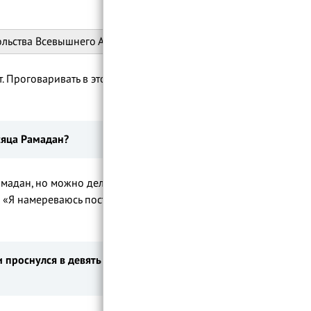
ольства Всевышнего Аллаха».
. Проговаривать в этом случае
есяца Рамадан?
амадан, но можно делать намерение и на
«Я намереваюсь постится в этот день
проснулся в девять утра. До какого