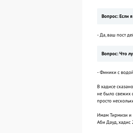
Вопрос: Если я
- Да, ваш пост де
Вопрос: Что лу
- Финики с водой
В хадисе сказано: «Пророк ﷺ открывал свой пост свежими финиками перед 
не было свежих ф
просто нескольк
Имам Тирмизи и И
Аби Дауд, хадис 