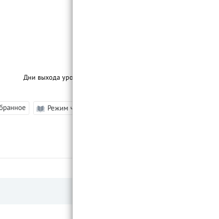
Дни выхода уроков:
По Мере Выхода
збранное
Режим чтения
–
|
A
|
+