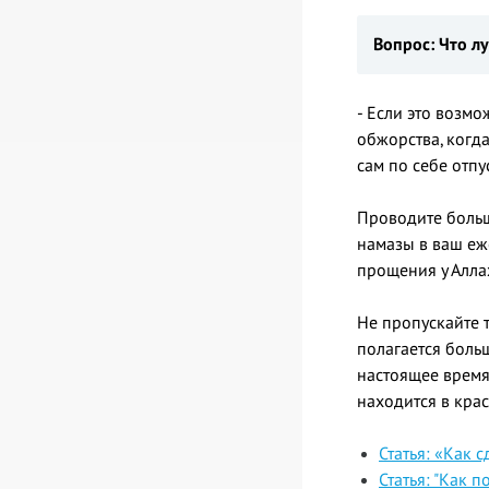
Вопрос: Что лу
- Если это возм
обжорства, когда
сам по себе отп
Проводите больш
намазы в ваш еже
прощения у Аллах
Не пропускайте т
полагается больш
настоящее время
находится в крас
Статья: «Как 
Статья: "Как 