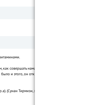
 витаминами.
 было и этого, он открывал свой пост
а). (Сунан Тирмизи, хадис 696 и Сунан