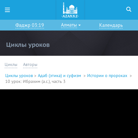
Алматы
Фаджр 03:19
Календарь
Циклы уроков
Циклы
Авторы
Циклы уроков
Адаб (этика) и суфизм
Истории о пророках
10 урок: Ибрахим (а.с.), часть 3