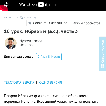
15 окт. 2021
12 069
0
Добавить в избранное
Режим просмотра
10 урок: Ибрахим (а.с.), часть 3
Нурмухаммад
в
Иминов
Дни выхода уроков:
2 Раза В Месяц
С
п
и
с
о
к
у
р
о
к
о
ТЕКСТОВАЯ ВЕРСИЯ
|
АУДИО ВЕРСИЯ
Пророк Ибрахим (р.а.) очень сильно любил своего
первенца Исмаила. Всевышний Аллах пожелал испытать