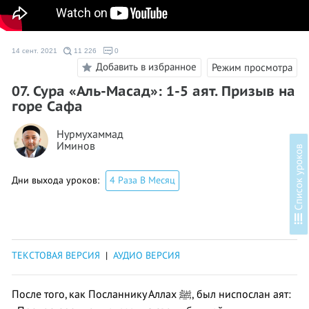
14 сент. 2021
11 226
0
Добавить в избранное
Режим просмотра
07. Сура «Аль-Масад»: 1-5 аят. Призыв на
горе Сафа
Нурмухаммад
Иминов
в
Дни выхода уроков:
4 Раза В Месяц
С
п
и
с
о
к
у
р
о
к
о
ТЕКСТОВАЯ ВЕРСИЯ
|
АУДИО ВЕРСИЯ
После того, как Посланнику Аллах ﷺ, был ниспослан аят: