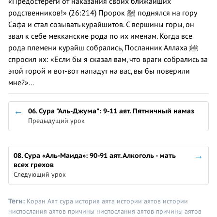
«Предостереги от наказания своих ближайших
родственников!» (26:214) Пророк ﷺ поднялся на гору
Сафа и стал созывать курайшитов. С вершины горы, он
звал к себе мекканские рода по их именам. Когда все
рода племени курайш собрались, Посланник Аллаха ﷺ
спросил их: «Если бы я сказал вам, что враги собрались за
этой горой и вот-вот нападут на вас, вы бы поверили
мне?»...
06. Сура "Аль-Джума": 9-11 аят. Пятничный намаз
Предыдущий урок
08. Сура «Аль-Маида»: 90-91 аят. Алкоголь - мать
всех грехов
Следующий урок
Теги:
Коран
Аят
сура
история аята
истории аятов
истории
ниспослания аятов
причины ниспослания аятов
причины аятов