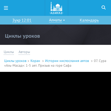
Алматы
Зухр 12:01
Календарь
Циклы уроков
Циклы
Авторы
Циклы уроков
Коран
Истории ниспослания аятов
07. Сура
«Аль-Масад»: 1-5 аят. Призыв на горе Сафа