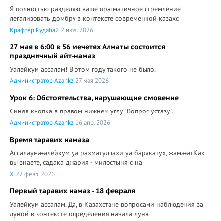
Я полностью разделяю ваше прагматичное стремление
легализовать домбру в контексте современной казахс
Крафтер Кудабай
2 июл. 2026
27 мая в 6:00 в 56 мечетях Алматы состоится
праздничный айт-намаз
Уалейкум ассалам! В этом году такого не было.
Администратор Azankz
27 мая 2026
Урок 6: Обстоятельства, нарушающие омовение
Синяя кнопка в правом нижнем углу "Вопрос устазу".
Администратор Azankz
16 апр. 2026
Время таравих намаза
Ассалаумағалейкум уа рахматуллахи уа баракатух, жамағатКак
вы знаете, садака джария - милостыня с на
X
22 февр. 2026
Первый таравих намаз - 18 февраля
Уалейкум ассалам. Да, в Казахстане вопросами наблюдения за
луной в контексте определения начала лунн