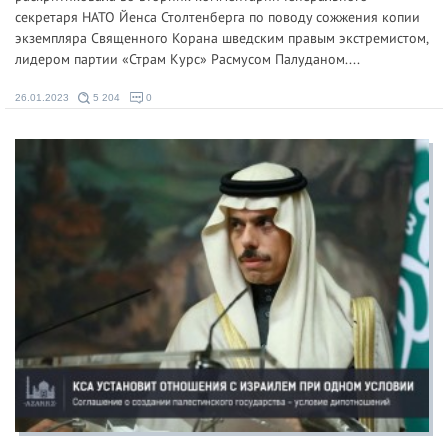
секретаря НАТО Йенса Столтенберга по поводу сожжения копии
экземпляра Священного Корана шведским правым экстремистом,
лидером партии «Страм Курс» Расмусом Палуданом....
26.01.2023
5 204
0