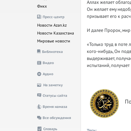
Аллах желает облагод
Фикх
Он желает ему недоб
призывает его к расч
Пресс-центр
Новости Azan.kz
И далее Пророк, мир 
Новости Казахстана
Мировые новости
«Только труд в поте
кого-нибудь, Он подв
Библиотека
выдерживает, получает
Видео
испытаний, получает 
Аудио
На заметку
Статусы сайта
По
Время намаза
Все обсуждения
Словарь
Теги: