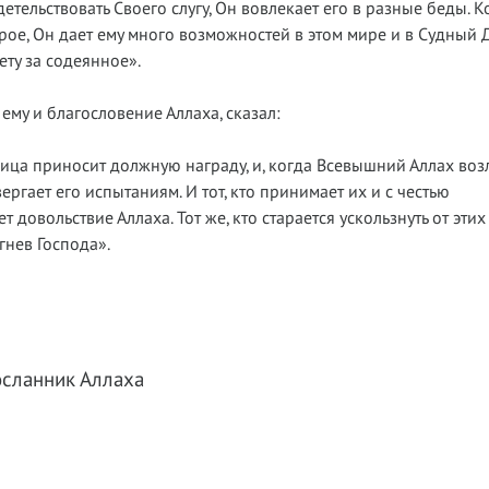
етельствовать Своего слугу, Он вовлекает его в разные беды. К
рое, Он дает ему много возможностей в этом мире и в Судный 
ету за содеянное».
ему и благословение Аллаха, сказал:
 лица приносит должную награду, и, когда Всевышний Аллах во
ергает его испытаниям. И тот, кто принимает их и с честью
 довольствие Аллаха. Тот же, кто старается ускользнуть от этих
гнев Господа».
сланник Аллаха