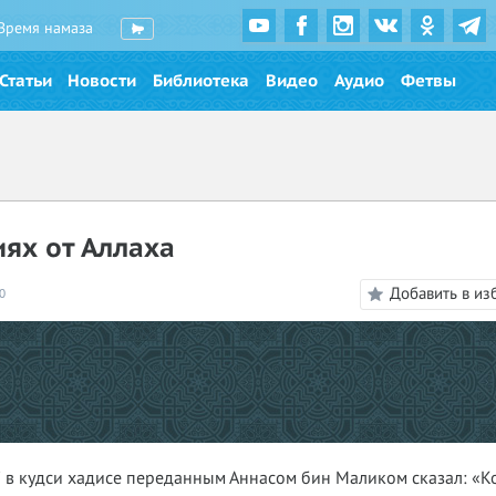
Время намаза
Статьи
Новости
Библиотека
Видео
Аудио
Фетвы
ях от Аллаха
Добавить в из
0