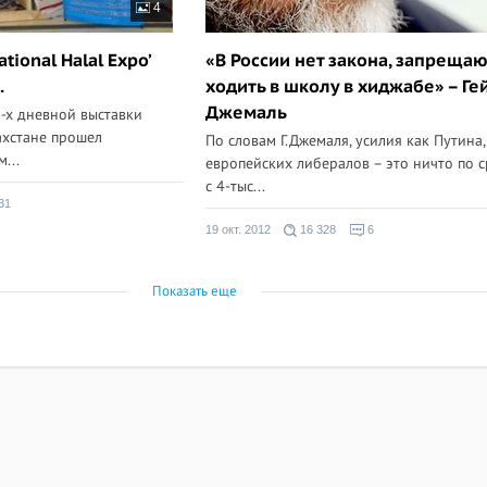
4
tional Halal Expo’
«В России нет закона, запреща
.
ходить в школу в хиджабе» – Ге
Джемаль
-х дневной выставки
ахстане прошел
По словам Г.Джемаля, усилия как Путина,
...
европейских либералов – это ничто по 
с 4-тыс...
31
19 окт. 2012
16 328
6
Показать еще