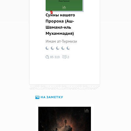
Сунны нашего
Пророка (Аш-
Шамаил-иль
Мухаммадия)
37 653
56 928
0
0
Имам ат-Тирмизи
32 851
0
85 319
2
43 168
0
НА ЗАМЕТКУ