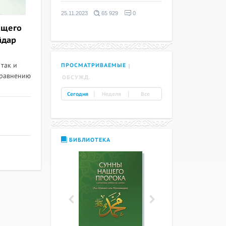
25.11.2023
65 929
0
ющего
йдар
 так и
ПРОСМАТРИВАЕМЫЕ
сравнению
ОБСУЖД.
|
|
Сегодня
Неделя
Все
БИБЛИОТЕКА