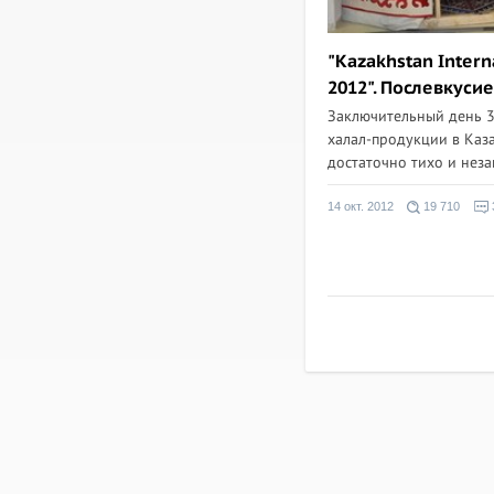
"Kazakhstan Interna
2012". Послевкусие
Заключительный день 3
халал-продукции в Каз
достаточно тихо и незам
14 окт. 2012
19 710