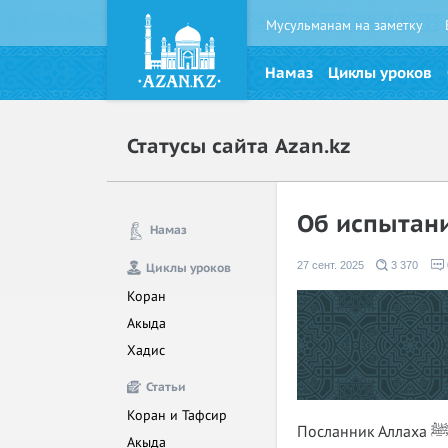
Мусульманам на заметку
Намаз
Циклы уроков
Статусы сайта Azan.kz
Об испытани
Намаз
27 сент. 2025
3 370
Циклы уроков
Коран
Акыда
Хадис
Статьи
Коран и Тафсир
Посланник Аллаха ﷺ в кудси хадисе переданным Аннасом бин Маликом сказал: «Когда
Акыда