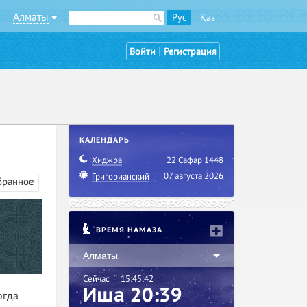
Алматы
Рус
Қаз
|
Войти
Регистрация
КАЛЕНДАРЬ
Хиджра
22 Сафар 1448
07 августа 2026
Григорианский
бранное
ВРЕМЯ НАМАЗА
Алматы
Сейчас
15:45:43
Иша 20:39