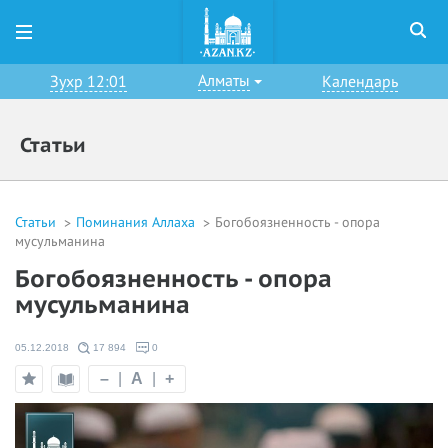
Алматы
Зухр 12:01
Календарь
Статьи
Статьи
Поминания Аллаха
Богобоязненность - опора
мусульманина
Богобоязненность - опора
мусульманина
05.12.2018
17 894
0
–
|
A
|
+
Режим
Добавить
чтения
в
избранное