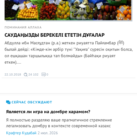
ПОМИНАНИЯ АЛЛАХА
САУДАҢЫЗДЫ БЕРЕКЕЛІ ЕТЕТІН ДҰҒАЛАР
Абдулла ибн Масғұдтан (р.а.) жеткен риуаятта Пайғамбар (ﷺ)
былай дейді: «Кімде-кім әрбір түні "Уақиға" сүресін оқитын болса,
ол ешқашан таршылыққа тап болмайды» (Бәйһақи риуаят
еткен)....
22.10.2018
24 102
0
СЕЙЧАС ОБСУЖДАЮТ
Является ли игра на домбре харамом?
Я полностью разделяю ваше прагматичное стремление
легализовать домбру в контексте современной казахс
Крафтер Кудабай
2 июл. 2026