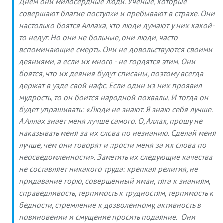
Днем они милосердные люди. Ученые, которые
совершают благие поступки и пребывают в страхе. Они
настолько боятся Аллаха, что люди думают у них какой-
то недуг. Но они не больные, они люди, часто
вспоминающие смерть. Они не довольствуются своими
деяниями, а если их много - не гордятся этим. Они
боятся, что их деяния будут списаны, поэтому всегда
держат в узде свой нафс. Если один из них проявил
мудрость, то он боится народной похвалы. И тогда он
будет упрашивать: «Люди не знают. Я знаю себя лучше.
А Аллах знает меня лучше самого. О, Аллах, прошу не
наказывать меня за их слова по незнанию. Сделай меня
лучше, чем они говорят и прости меня за их слова по
неосведомленности». Заметить их следующие качества
не составляет никакого труда: крепкая религия, не
придавание горю, совершенный иман, тяга к знаниям,
справедливость, терпимость к трудностям, терпимость к
бедности, стремление к дозволенному, активность в
повиновении и смущение просить подаяние. Они