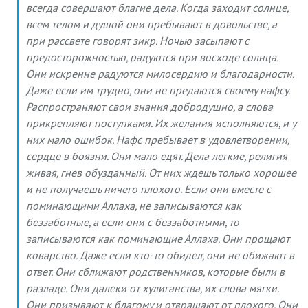
всегда совершают благие дела. Когда заходит солнце,
всем телом и душой они пребывают в довольстве, а
при рассвете говорят зикр. Ночью засыпают с
предосторожностью, радуются при восходе солнца.
Они искренне радуются милосердию и благодарности.
Даже если им трудно, они не предаются своему нафсу.
Распространяют свои знания добродушно, а слова
прикрепляют поступками. Их желания исполняются, и у
них мало ошибок. Нафс пребывает в удовлетворении,
сердце в боязни. Они мало едят. Дела легкие, религия
живая, гнев обузданный. От них ждешь только хорошее
и не получаешь ничего плохого. Если они вместе с
поминающими Аллаха, не записываются как
беззаботные, а если они с беззаботными, то
записываются как поминающие Аллаха. Они прощают
коварство. Даже если кто-то обидел, они не обижают в
ответ. Они сближают родственников, которые были в
разладе. Они далеки от хулиганства, их слова мягки.
Они призывают к благому и отвращают от плохого. Они