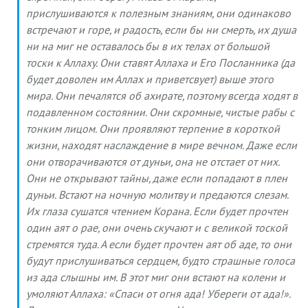
прислушиваются к полезным знаниям, они одинаково
встречают и горе, и радость, если бы ни смерть, их душа
ни на миг не оставалось бы в их телах от большой
тоски к Аллаху. Они ставят Аллаха и Его Посланника (да
будет доволен им Аллах и приветсвует) выше этого
мира. Они печалятся об ахирате, поэтому всегда ходят в
подавленном состоянии. Они скромные, чистые рабы с
тонким лицом. Они проявляют терпение в короткой
жизни, находят наслаждение в мире вечном. Даже если
они отворачиваются от дуньи, она не отстает от них.
Они не открывают тайны, даже если попадают в плен
дуньи. Встают на ночную молитву и предаются слезам.
Их глаза сушатся чтением Корана. Если будет прочтен
один аят о рае, они очень скучают и с великой тоской
стремятся туда. А если будет прочтен аят об аде, то они
будут прислушиваться сердцем, будто страшные голоса
из ада слышны им. В этот миг они встают на колени и
умоляют Аллаха: «Спаси от огня ада! Убереги от ада!».