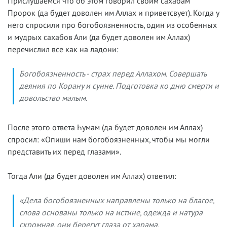
Прислушаемся что об этом говорил своим сахабам
Пророк (да будет доволен им Аллах и приветсвует). Когда у
него спросили про богобоязненность, один из особенных
и мудрых сахабов Али (да будет доволен им Аллах)
перечислил все как на ладони:
Богобоязненность - страх перед Аллахом. Совершать
деяния по Корану и сунне. Подготовка ко дню смерти и
довольство малым.
После этого ответа Һумам (да будет доволен им Аллах)
спросил: «Опиши нам богобоязненных, чтобы мы могли
представить их перед глазами».
Тогда Али (да будет доволен им Аллах) ответил:
«Дела богобоязненных направлены только на благое,
слова основаны только на истине, одежда и натура
скромная, они берегут глаза от харама,