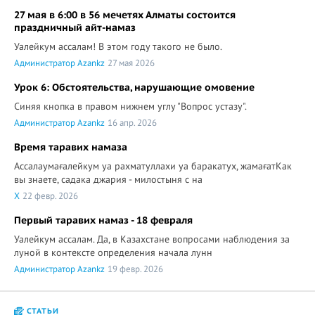
27 мая в 6:00 в 56 мечетях Алматы состоится
праздничный айт-намаз
Уалейкум ассалам! В этом году такого не было.
Администратор Azankz
27 мая 2026
Урок 6: Обстоятельства, нарушающие омовение
Синяя кнопка в правом нижнем углу "Вопрос устазу".
Администратор Azankz
16 апр. 2026
Время таравих намаза
Ассалаумағалейкум уа рахматуллахи уа баракатух, жамағатКак
вы знаете, садака джария - милостыня с на
X
22 февр. 2026
Первый таравих намаз - 18 февраля
Уалейкум ассалам. Да, в Казахстане вопросами наблюдения за
луной в контексте определения начала лунн
Администратор Azankz
19 февр. 2026
СТАТЬИ