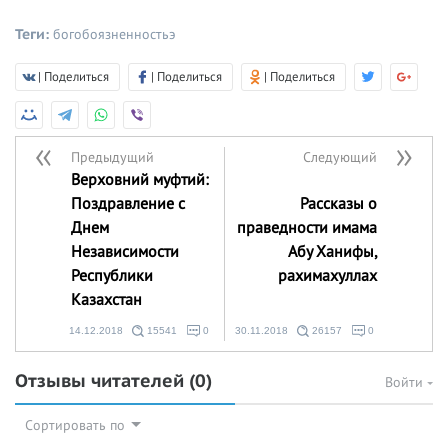
Теги:
богобоязненностьэ
| Поделиться
| Поделиться
| Поделиться
Предыдущий
Следующий
Верховний муфтий:
Поздравление с
Рассказы о
Днем
праведности имама
Независимости
Абу Ханифы,
Республики
рахимахуллах
Казахстан
14.12.2018
15541
0
30.11.2018
26157
0
Отзывы читателей
(0)
Войти
Сортировать по