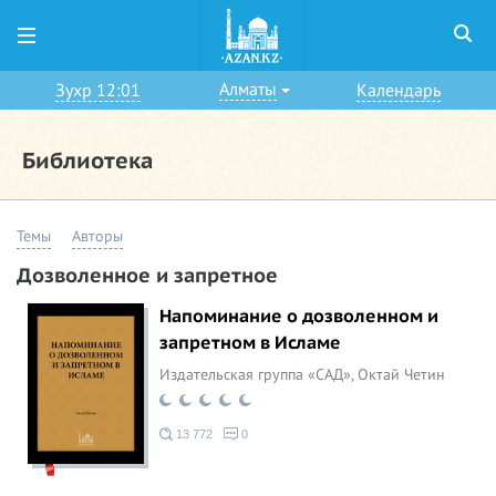
Алматы
Зухр 12:01
Календарь
Библиотека
Темы
Авторы
Дозволенное и запретное
Напоминание о дозволенном и
запретном в Исламе
Издательская группа «САД»,
Октай Четин
13 772
0