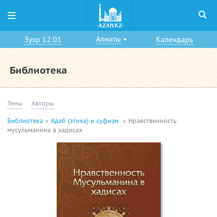
Алматы
Зухр 12:01
Календарь
Библиотека
Темы
Авторы
Библиотека
Адаб (этика) и суфизм
Нравственность
мусульманина в хадисах