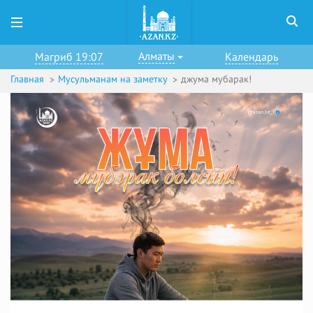
Алматы
Магриб 19:07
Календарь
Главная
Мусульманам на заметку
джума мубарак!