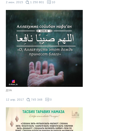
2 июн. 2015
1 250 801
10
ДУА
12 апр. 2017
745 348
0