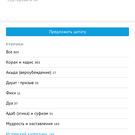
Предложить цитату
РУБРИКИ
Все
805
Коран и хадис
363
Акыда (вероубеждение)
17
Дауат - призыв
20
Фикх
11
Дуа
37
Адаб (этика) и суфизм
51
Мудрость и наставления
163
Исламский календарь
249