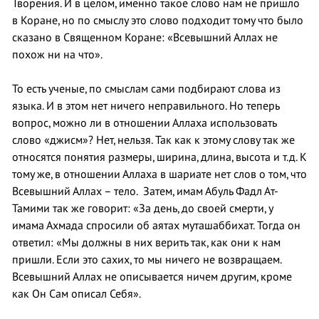
Творения. И в целом, именно такое слово нам не пришло
в Коране, но по смыслу это слово подходит тому что было
сказано в Священном Коране: «Всевышний Аллах не
похож ни на что».
То есть ученые, по смыслам сами подбирают слова из
языка. И в этом нет ничего неправильного. Но теперь
вопрос, можно ли в отношении Аллаха использовать
слово «джисм»? Нет, нельзя. Так как к этому слову так же
относятся понятия размеры, ширина, длина, высота и т.д. К
тому же, в отношении Аллаха в шариате нет слов о том, что
Всевышний Аллах – тело. Затем, имам Абуль Фадл Ат-
Тамими так же говорит: «За день, до своей смерти, у
имама Ахмада спросили об аятах муташаббихат. Тогда он
ответил: «Мы должны в них верить так, как они к нам
пришли. Если это сахих, то мы ничего не возвращаем.
Всевышний Аллах не описывается ничем другим, кроме
как Он Сам описал Себя».