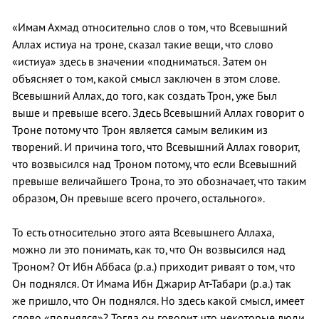
«Имам Ахмад относительно слов о том, что Всевышний
Аллах истиуа на троне, сказал такие вещи, что слово
«истиуа» здесь в значении «подниматься. Затем он
объясняет о том, какой смысл заключен в этом слове.
Всевышний Аллах, до того, как создать Трон, уже Был
выше и превыше всего. Здесь Всевышний Аллах говорит о
Троне потому что Трон является самым великим из
творений. И причина того, что Всевышний Аллах говорит,
что возвысился над Троном потому, что если Всевышний
превыше величайшего Трона, то это обозначает, что таким
образом, Он превыше всего прочего, остального».
То есть относительно этого аята Всевышнего Аллаха,
можно ли это понимать, как то, что Он возвысился над
Троном? От Ибн Аббаса (р.а.) приходит риваят о том, что
Он поднялся. От Имама Ибн Джарир Ат-Табари (р.а.) так
же пришло, что Он поднялся. Но здесь какой смысл, имеет
слово «поднялся»? Тогда он говорит, что некоторые люди