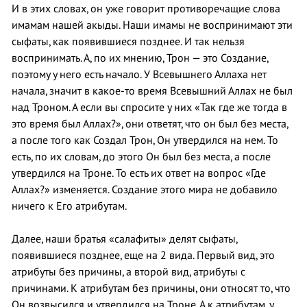
И в этих словах, он уже говорит противоречащие слова
имамам нашей акыды. Наши имамы не воспринимают эти
сыфаты, как появившиеся позднее. И так нельзя
воспринимать. А, по их мнению, Трон — это Создание,
поэтому у него есть начало. У Всевышнего Аллаха нет
начала, значит в какое-то время Всевышний Аллах не был
над Троном. А если вы спросите у них «Так где же тогда в
это время был Аллах?», они ответят, что он был без места,
а после того как Создал Трон, Он утвердился на нем. То
есть, по их словам, до этого Он был без места, а после
утвердился на Троне. То есть их ответ на вопрос «Где
Аллах?» изменяется. Создание этого мира не добавило
ничего к Его атрибутам.
Далее, наши братья «салафиты» делят сыфаты,
появившиеся позднее, еще на 2 вида. Первый вид, это
атрибуты без причины, а второй вид, атрибуты с
причинами. К атрибутам без причины, они относят то, что
Он возвысился и утвердился на Троне. А к атрибутам, у