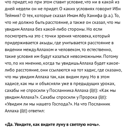
что придет, но при этом ставит условие, что ни в какой из
дней недели он не придет. О каких условиях говорит Ибн
Теймия? О тех, которые сказал Имам Абу Ханифа (р.а.). То,
что не должно быть расстояние, а также он сказал, что мы
увидим Аллаха без какой-либо стороны. Но если
посмотреть на это с точки зрения человека, который
придерживается акыды, где учитывается расстояние в
видении между Аллахом и человеком, то естественно,
такие условия им будут казаться невозможными. Потому
что, по их мнению, когда ты увидишь Аллаха будет какое-
либо расстояние, они ссылаются на тот хадис, где сказано,
что мы увидим Аллаха так, как видим луну. Но в этом
хадисе, как мы и объясняли уже в предыдущих уроках,
сахабы не спросили у Посланника Аллаха (ﷺ): «Как мы
увидим Аллаха?». Сахабы спросили у Пророка (ﷺ):
«Увидим ли мы нашего Господа?». На что Посланник
Аллаха (ﷺ) ответил:
«Да. Увидите, как видите луну в светлую ночь».