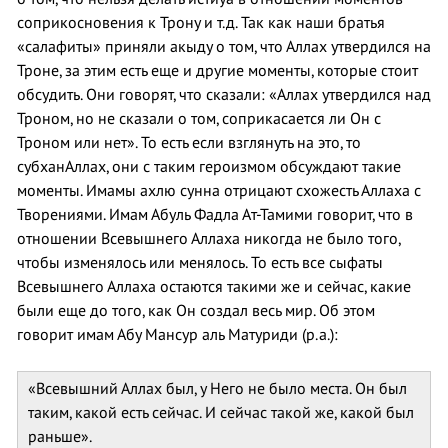
соприкосновения к Трону и т.д. Так как наши братья
«салафиты» приняли акыду о том, что Аллах утвердился на
Троне, за этим есть еще и другие моменты, которые стоит
обсудить. Они говорят, что сказали: «Аллах утвердился над
Троном, но не сказали о том, соприкасается ли Он с
Троном или нет». То есть если взглянуть на это, то
субханАллах, они с таким героизмом обсуждают такие
моменты. Имамы ахлю сунна отрицают схожесть Аллаха с
Творениями. Имам Абуль Фадла Ат-Тамими говорит, что в
отношении Всевышнего Аллаха никогда не было того,
чтобы изменялось или менялось. То есть все сыфаты
Всевышнего Аллаха остаются такими же и сейчас, какие
были еще до того, как Он создал весь мир. Об этом
говорит имам Абу Мансур аль Матуриди (р.а.):
«Всевышний Аллах был, у Него не было места. Он был
таким, какой есть сейчас. И сейчас такой же, какой был
раньше».