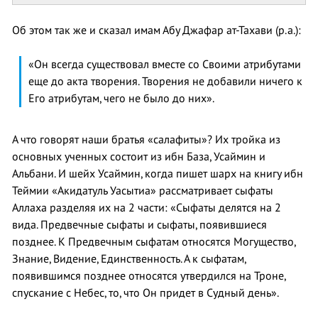
Об этом так же и сказал имам Абу Джафар ат-Тахави (р.а.):
«Он всегда существовал вместе со Своими атрибутами
еще до акта творения. Творения не добавили ничего к
Его атрибутам, чего не было до них».
А что говорят наши братья «салафиты»? Их тройка из
основных ученных состоит из ибн База, Усаймин и
Альбани. И шейх Усаймин, когда пишет шарх на книгу ибн
Теймии «Акидатуль Уасытиа» рассматривает сыфаты
Аллаха разделяя их на 2 части: «Сыфаты делятся на 2
вида. Предвечные сыфаты и сыфаты, появившиеся
позднее. К Предвечным сыфатам относятся Могущество,
Знание, Видение, Единственность. А к сыфатам,
появившимся позднее относятся утвердился на Троне,
спускание с Небес, то, что Он придет в Судный день».