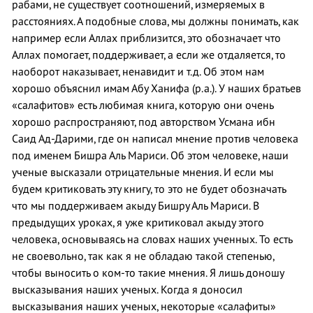
рабами, не существует соотношений, измеряемых в
расстояниях. А подобные слова, мы должны понимать, как
например если Аллах приблизится, это обозначает что
Аллах помогает, поддерживает, а если же отдаляется, то
наоборот наказывает, ненавидит и т.д. Об этом нам
хорошо объяснил имам Абу Ханифа (р.а.). У наших братьев
«салафитов» есть любимая книга, которую они очень
хорошо распространяют, под авторством Усмана ибн
Саид Ад-Дарими, где он написал мнение против человека
под именем Бишра Аль Мариси. Об этом человеке, наши
ученые высказали отрицательные мнения. И если мы
будем критиковать эту книгу, то это не будет обозначать
что мы поддерживаем акыду Бишру Аль Мариси. В
предыдущих уроках, я уже критиковал акыду этого
человека, основываясь на словах наших ученных. То есть
не своевольно, так как я не обладаю такой степенью,
чтобы выносить о ком-то такие мнения. Я лишь доношу
высказывания наших ученых. Когда я доносил
высказывания наших ученых, некоторые «салафиты»