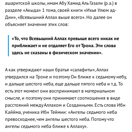
ашаритской школы, имам Абу Хамид Аль Газали (р.а.) в
разделе «Акыда» 1 тома, своей книги «Ихья Улюм ад-
Дин», «Всевышний Аллах выше всего». Но далее он
объясняет значение этих слов:
«То, что Всевышний Аллах превыше всего никак не
приближает и не отдаляет Его от Трона. Эти слова
здесь не сказаны в физическом значении».
А как утверждают наши братья «салафиты», Аллах
утвердился на Троне и поэтому Он ближе к седьмому небу,
и дальше шестого неба, еще дальше пятого неба и т.д. То
есть этот момент они воспринимают в материальном
смысле, и поэтому они принимают соотношения в виде
расстояний между Аллахом и Созданными. Есть слова Ибн
Каййма, ученика Ибн Теймии: «Ангелы седьмого неба
превосходнее, чем ангелы шестого неба. Потому что
ангелы седьмого неба ближе к Аллаху».