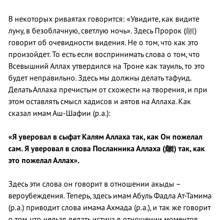
В некоторых риваятах говорится: «Увидите, как видите
луну, в безоблачную, светлую ночь». Здесь Пророк (ﷺ)
говорит об очевидности видения. Не о том, что как это
произойдет. То есть если воспринимать слова о том, что
Всевышний Аллах утвердился на Троне как тауиль, то это
будет неправильно. Здесь мы должны делать тафуид.
Делать Аллаха пречистым от схожести на творения, и при
этом оставлять смысл хадисов и аятов на Аллаха. Как
сказал имам Аш-Шафии (р.а.):
«Я уверовал в сыфат Калям Аллаха так, как Он пожелал
сам. Я уверовал в слова Посланника Аллаха (ﷺ) так, как
это пожелал Аллах».
Здесь эти слова он говорит в отношении акыды –
вероубеждения. Теперь, здесь имам Абуль Фадла Ат-Тамима
(р.а.) приводит слова имама Ахмада (р.а.), и так же говорит
о том, что нельзя делать истиуа в отношении моментов