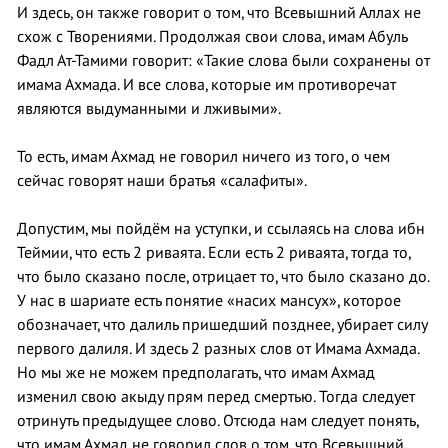
И здесь, он также говорит о том, что Всевышний Аллах не
схож с Творениями. Продолжая свои слова, имам Абуль
Фадл Ат-Тамими говорит: «Такие слова были сохранены от
имама Ахмада. И все слова, которые им противоречат
являются выдуманными и лживыми».
То есть, имам Ахмад не говорил ничего из того, о чем
сейчас говорят наши братья «салафиты».
Допустим, мы пойдём на уступки, и ссылаясь на слова ибн
Теймии, что есть 2 риваята. Если есть 2 риваята, тогда то,
что было сказано после, отрицает то, что было сказано до.
У нас в шариате есть понятие «насих мансух», которое
обозначает, что далиль пришедший позднее, убирает силу
первого далиля. И здесь 2 разных слов от Имама Ахмада.
Но мы же не можем предполагать, что имам Ахмад
изменил свою акыду прям перед смертью. Тогда следует
отринуть предыдущее слово. Отсюда нам следует понять,
что имам Ахмад не говорил слов о том, что Всевышний