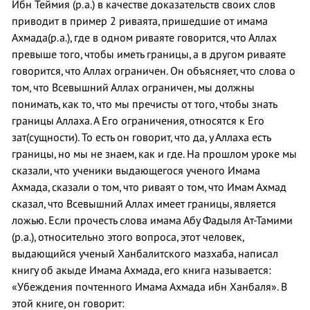
Ибн Теймия (р.а.) в качестве доказательств своих слов
приводит в пример 2 риваята, пришедшие от имама
Ахмада(р.а.), где в одном риваяте говорится, что Аллах
превыше того, чтобы иметь границы, а в другом риваяте
говорится, что Аллах ограничен. Он объясняет, что слова о
том, что Всевышний Аллах ограничен, мы должны
понимать, как то, что мы пречисты от того, чтобы знать
границы Аллаха. А Его ограничения, относятся к Его
зат(сущности). То есть он говорит, что да, у Аллаха есть
границы, но мы не знаем, как и где. На прошлом уроке мы
сказали, что ученики выдающегося ученого Имама
Ахмада, сказали о том, что риваят о том, что Имам Ахмад
сказал, что Всевышний Аллах имеет границы, является
ложью. Если прочесть слова имама Абу Фадыля Ат-Тамими
(р.а.), относительно этого вопроса, этот человек,
выдающийся ученый Ханбалитского мазхаба, написал
книгу об акыде Имама Ахмада, его книга называется:
«Убеждения почтенного Имама Ахмада ибн Ханбаля». В
этой книге, он говорит: