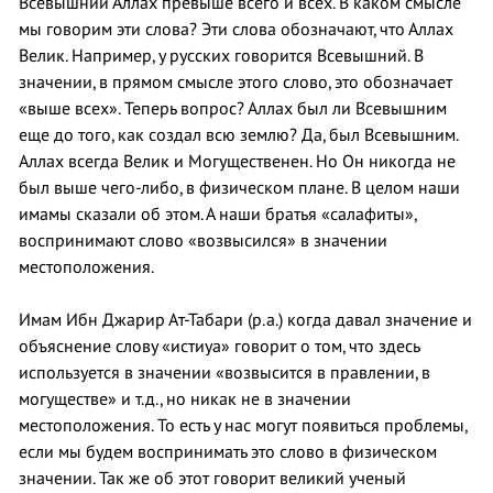
Всевышний Аллах превыше всего и всех. В каком смысле
мы говорим эти слова? Эти слова обозначают, что Аллах
Велик. Например, у русских говорится Всевышний. В
значении, в прямом смысле этого слово, это обозначает
«выше всех». Теперь вопрос? Аллах был ли Всевышним
еще до того, как создал всю землю? Да, был Всевышним.
Аллах всегда Велик и Могущественен. Но Он никогда не
был выше чего-либо, в физическом плане. В целом наши
имамы сказали об этом. А наши братья «салафиты»,
воспринимают слово «возвысился» в значении
местоположения.
Имам Ибн Джарир Ат-Табари (р.а.) когда давал значение и
объяснение слову «истиуа» говорит о том, что здесь
используется в значении «возвысится в правлении, в
могуществе» и т.д., но никак не в значении
местоположения. То есть у нас могут появиться проблемы,
если мы будем воспринимать это слово в физическом
значении. Так же об этот говорит великий ученый