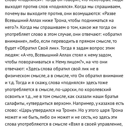
выходят против слов «поднялся». Когда мы спрашиваем,
почему вы выходите против, они возмущаются: «Разве
Всевышний Аллах ниже Трона, чтобы подниматься на
него?». Когда мы спрашиваем о том, какое же тогда он
употребляет слово в этом случае, они отвечают: «обратил
внимание», либо, если переводить в прямом смысле, то
будет «Обратил Свой лик». Тогда я задам вопрос этим
людям: «А что, Всевышний Аллах стоял к нему задом,
чтобы поворачиваться к Нему лицом?», на что они
отвечают: «Здесь слова обратил свой лик не в
физическом смысле, а в смысле, что Он обратил внимание
и т.д. Тогда и я скажу, слова «поднялся» здесь тоже
употребляется в смысле, по-царски, по королевский
освоить и т.д., не в том смысле, как сказали наши братья
салафиты, «утвердиться верхом». Например, у казахов есть
слово: «Царь утвердился на Троне». Но у этого царя Трона
может и не быть, либо он может и не сесть, но здесь эти
слова употребляются в смысле «Взял в своей управление,