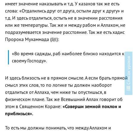
имеет значение наказывать и т.д. У казахов так же есть
слова: «Отдалились друг от друга, остыли друг к другу» и
т.д. И здесь отдалиться, остыть не в значении расстояния
или же температуры. Так же и между рабом и Аллахом, не
подразумевается значение расстояние. Так же есть хадис
Пророка Мухаммада (ﷺ):
«Во время саджды, раб наиболее близко находится к
в
своему Господу».
И здесь близость не в прямом смысле. А если брать прямой
смысл этих слов, то по логике ты должен наоборот
С
п
и
с
о
к
у
р
о
к
о
отдалиться от Аллаха, чем ниже ты опустишься, в
физическом плане. Так же Всевышний Аллах говорит об
этом в Священном Коране:
«Соверши земной поклон и
приблизься».
То есть мы должны понимать, что между Аллахом и