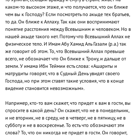
каком-то высоком этаже, и что получается, что он ближе
чем вы к Господу? Если посмотреть по акыде тех братьев,
то да. Он ближе к Аллаху. Так как они воспринимают
понятие расстояния между Всевышним и человеком. Но в
нашей акыде такого нет. Потому что Всевышний Аллах не
физическое тело. И Имам Абу Хамид Аль Газали (р.а.) так
же говорит об этом. То, что Всевышний Аллах превыше
всего, не обозначает что Он ближе к Трону, и дальше от
земли. У имама Ибн Теймии есть слова: «Ашариты и
матрудиты говорят, что в Судный День увидят своего
Господа, но при этом ставят такие условия, что в конце
видение становится невозможным».
Например, кто-то вам скажет, что придет к вам в гости, вы
спросите в какой день? Он скажет, что не в понедельник,
и не вторник, не в среду, не в четверг, не в пятницу, не в
субботу и не в воскресенье. То есть что обозначают эти
слова? То, что он никогда не придет в гости. Он говорит,