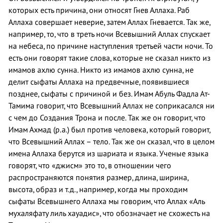
которых есть причина, они относят Гнев Аллаха. Раб
Аллаха совершает неверие, затем Аллах Гневается. Так же,
например, то, что в треть ночи Всевышний Аллах спускает
на небеса, по причине наступления третьей части ночи. То
есть они говорят такие слова, которые не сказал никто из
имамов ахлю сунна. Никто из имамов ахлю сунна, не
делит сыфаты Аллаха на предвечные, появившиеся
позднее, сыфаты с причиной и без. Имам Абуль Фадла Ат-
Тамима говорит, что Всевышний Аллах не соприкасался ни
с чем до Создания Трона и после. Так же он говорит, что
Имам Ахмад (р.а.) был против человека, который говорит,
что Всевышний Аллах – тело. Так же он сказал, что в целом
имена Аллаха берутся из шариата и языка. Ученые языка
говорят, что «джисм» это то, в отношении чего
распространяются понятия размер, длина, ширина,
высота, образ и т.д., например, когда мы проходим
сыфаты Всевышнего Аллаха мы говорим, что Аллах «Аль
мухаляфату лиль хауадис», что обозначает не схожесть на