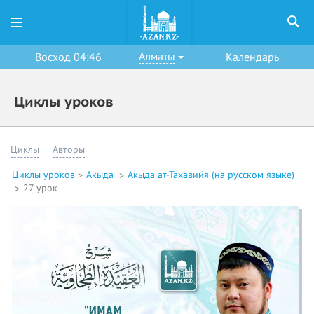
Алматы
Восход 04:46
Календарь
Циклы уроков
Циклы
Авторы
Циклы уроков
Акыда
Акыда ат-Тахавийя (на русском языке)
27 урок