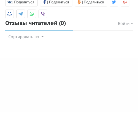
| Поделиться
| Поделиться
| Поделиться
Отзывы читателей
(0)
Войти
Сортировать по
© 2026 Azan.kz
Сайт: +7 (727) 385 02 95
Call-Center: +7 (707) 233 30 30
Мечеть: +7 (707) 939 77 08
WhatsApp: +7 (707) 939 77 08