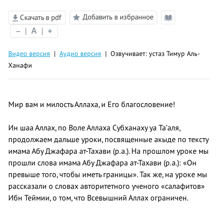
Добавить в избранное
Скачать в pdf
Режим
–
|
A
|
+
чтения
Видео версия
|
Аудио версия
| Озвучивает: устаз Тимур Аль-
Ханафи
Мир вам и милость Аллаха, и Его благословение!
Ин шаа Аллах, по Воле Аллаха Субханаху уа Та’аля,
продолжаем дальше уроки, посвященные акыде по тексту
имама Абу Джафара ат-Тахави (р.а.). На прошлом уроке мы
прошли слова имама Абу Джафара ат-Тахави (р.а.): «Он
превыше того, чтобы иметь границы». Так же, на уроке мы
рассказали о словах авторитетного ученого «салафитов»
Ибн Теймии, о том, что Всевышний Аллах ограничен.