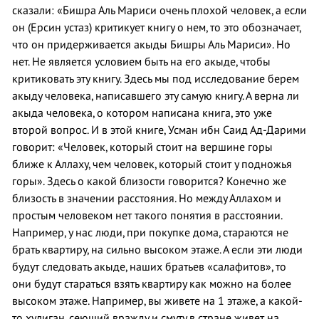
сказали: «Бишра Аль Мариси очень плохой человек, а если
он (Ерсин устаз) критикует книгу о нем, то это обозначает,
что он придерживается акыды Бишры Аль Мариси». Но
нет. Не является условием быть на его акыде, чтобы
критиковать эту книгу. Здесь мы под исследование берем
акыду человека, написавшего эту самую книгу. А верна ли
акыда человека, о котором написана книга, это уже
второй вопрос. И в этой книге, Усман ибн Саид Ад-Дарими
говорит: «Человек, который стоит на вершине горы
ближе к Аллаху, чем человек, который стоит у подножья
горы». Здесь о какой близости говорится? Конечно же
близость в значении расстояния. Но между Аллахом и
простым человеком нет такого понятия в расстоянии.
Например, у нас люди, при покупке дома, стараются не
брать квартиру, на сильно высоком этаже. А если эти люди
будут следовать акыде, наших братьев «салафитов», то
они будут стараться взять квартиру как можно на более
высоком этаже. Например, вы живете на 1 этаже, а какой-
то хулиган, сеющий вражду и смуту в стране живет на