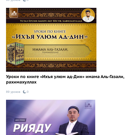
Уроки по книге «Ихъя улюм ад-Дин» имама Аль-Газали,
рахимахуллах
89 уроков
0