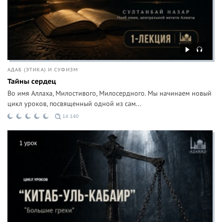
АДАБ (ЭТИКА) И СУФИЗМ
Тайны сердец
Во имя Аллаха, Милостивого, Милосердного. Мы начинаем новый
цикл уроков, посвященный одной из сам...
14 140
1 урок