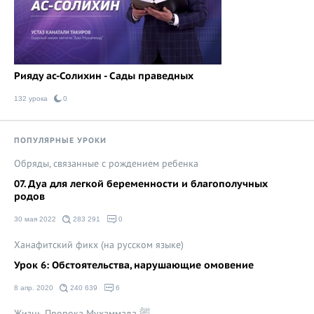
Рияду ас-Солихин - Сады праведных
132 урока
0
ПОПУЛЯРНЫЕ УРОКИ
Обряды, связанные с рождением ребенка
07. Дуа для легкой беременности и благополучных
родов
30 мая 2022
283 291
0
Ханафитский фикх (на русском языке)
Урок 6: Обстоятельства, нарушающие омовение
8 апр. 2020
240 639
6
Жизнь Пророка Мухаммада ﷺ