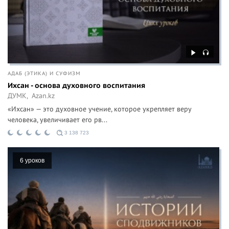
АДАБ (ЭТИКА) И СУФИЗМ
Ихсан - основа духовного воспитания
ДУМК,
Azan.kz
«Ихсан» — это духовное учение, которое укрепляет веру
человека, увеличивает его рв...
3 138 723
6 уроков