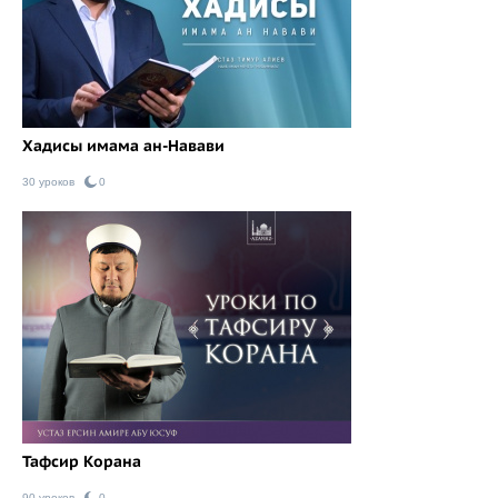
Хадисы имама ан-Навави
30 уроков
0
Тафсир Корана
90 уроков
0