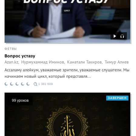
ФЕТВЫ
Вопрос устазу
Azan.kz,
Нурмухаммад Иминов,
Канатали Такиров,
Тимур Алиев
Ассаламу алейкум, уважаемые зрители, уважаемые слушатели. Мы
начинаем новый цикл, который представля...
1 381 609
ЗАВЕРШЕН
99 уроков