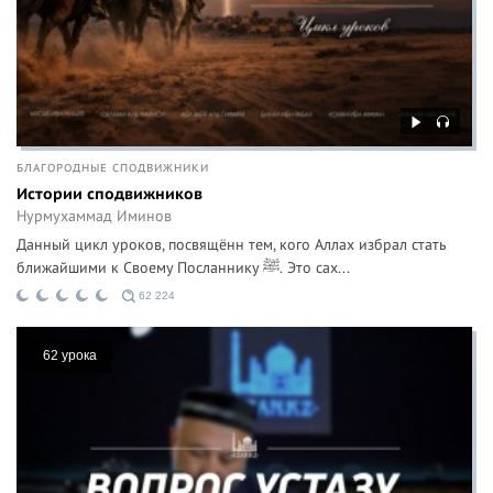
БЛАГОРОДНЫЕ СПОДВИЖНИКИ
Истории сподвижников
Нурмухаммад Иминов
Данный цикл уроков, посвящённ тем, кого Аллах избрал стать
ближайшими к Своему Посланнику ﷺ. Это сах...
62 224
62 урока