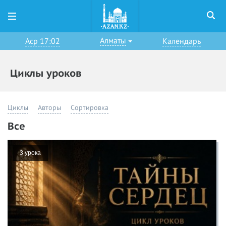
Алматы
Аср 17:02
Календарь
Циклы уроков
Циклы
Авторы
Сортировка
Все
3 урока