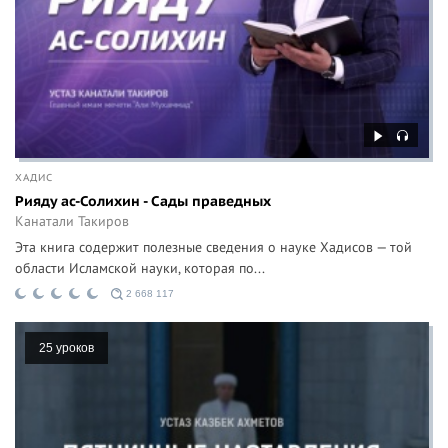
ХАДИС
Рияду ас-Солихин - Сады праведных
Канатали Такиров
Эта книга содержит полезные сведения о науке Хадисов — той
области Исламской науки, которая по...
2 668 117
25 уроков