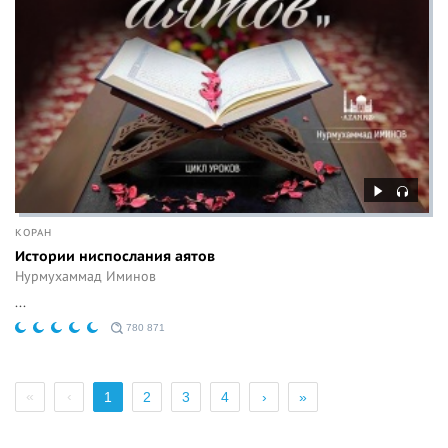
КОРАН
Истории ниспослания аятов
Нурмухаммад Иминов
...
780 871
«
‹
1
2
3
4
›
»