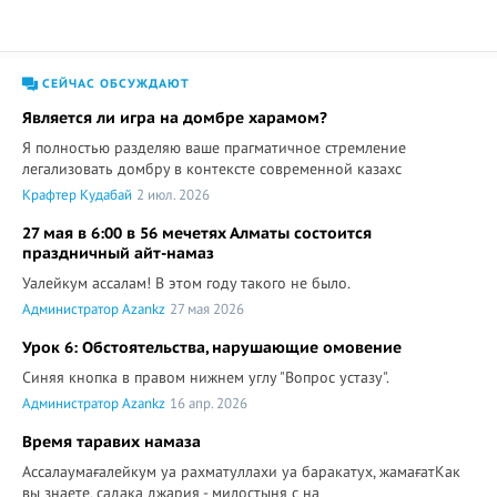
СЕЙЧАС ОБСУЖДАЮТ
Является ли игра на домбре харамом?
Я полностью разделяю ваше прагматичное стремление
легализовать домбру в контексте современной казахс
Крафтер Кудабай
2 июл. 2026
27 мая в 6:00 в 56 мечетях Алматы состоится
праздничный айт-намаз
Уалейкум ассалам! В этом году такого не было.
Администратор Azankz
27 мая 2026
Урок 6: Обстоятельства, нарушающие омовение
Синяя кнопка в правом нижнем углу "Вопрос устазу".
Администратор Azankz
16 апр. 2026
Время таравих намаза
Ассалаумағалейкум уа рахматуллахи уа баракатух, жамағатКак
вы знаете, садака джария - милостыня с на