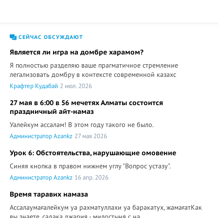
СЕЙЧАС ОБСУЖДАЮТ
Является ли игра на домбре харамом?
Я полностью разделяю ваше прагматичное стремление
легализовать домбру в контексте современной казахс
Крафтер Кудабай
2 июл. 2026
27 мая в 6:00 в 56 мечетях Алматы состоится
праздничный айт-намаз
Уалейкум ассалам! В этом году такого не было.
Администратор Azankz
27 мая 2026
Урок 6: Обстоятельства, нарушающие омовение
Синяя кнопка в правом нижнем углу "Вопрос устазу".
Администратор Azankz
16 апр. 2026
Время таравих намаза
Ассалаумағалейкум уа рахматуллахи уа баракатух, жамағатКак
вы знаете, садака джария - милостыня с на