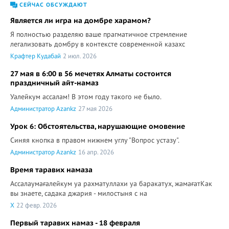
СЕЙЧАС ОБСУЖДАЮТ
Является ли игра на домбре харамом?
Я полностью разделяю ваше прагматичное стремление
легализовать домбру в контексте современной казахс
Крафтер Кудабай
2 июл. 2026
27 мая в 6:00 в 56 мечетях Алматы состоится
праздничный айт-намаз
Уалейкум ассалам! В этом году такого не было.
Администратор Azankz
27 мая 2026
Урок 6: Обстоятельства, нарушающие омовение
Синяя кнопка в правом нижнем углу "Вопрос устазу".
Администратор Azankz
16 апр. 2026
Время таравих намаза
Ассалаумағалейкум уа рахматуллахи уа баракатух, жамағатКак
вы знаете, садака джария - милостыня с на
X
22 февр. 2026
Первый таравих намаз - 18 февраля