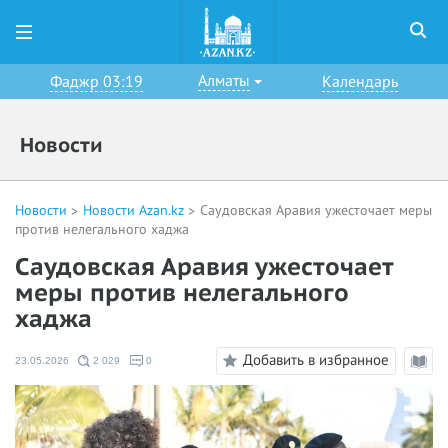
Алматы
Фаджр 03:19
Календарь
Новости
Новости
Новости Azan.kz
Саудовская Аравия ужесточает меры
против нелегального хаджа
Саудовская Аравия ужесточает
меры против нелегального
хаджа
Добавить в избранное
23.05.2026
2 029
0
Режи
чтени