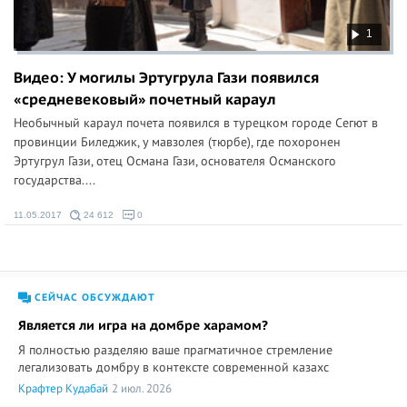
1
Видео: У могилы Эртугрула Гази появился
«средневековый» почетный караул
Необычный караул почета появился в турецком городе Сегют в
провинции Биледжик, у мавзолея (тюрбе), где похоронен
Эртугрул Гази, отец Османа Гази, основателя Османского
государства....
11.05.2017
24 612
0
СЕЙЧАС ОБСУЖДАЮТ
Является ли игра на домбре харамом?
Я полностью разделяю ваше прагматичное стремление
легализовать домбру в контексте современной казахс
Крафтер Кудабай
2 июл. 2026