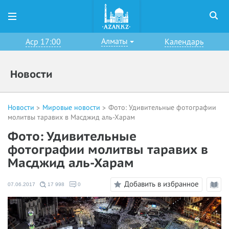
Алматы
Аср 17:00
Календарь
Новости
Новости
Мировые новости
Фото: Удивительные фотографии
молитвы таравих в Масджид аль-Харам
Фото: Удивительные
фотографии молитвы таравих в
Масджид аль-Харам
Добавить в избранное
07.06.2017
17 998
0
Режи
чтени