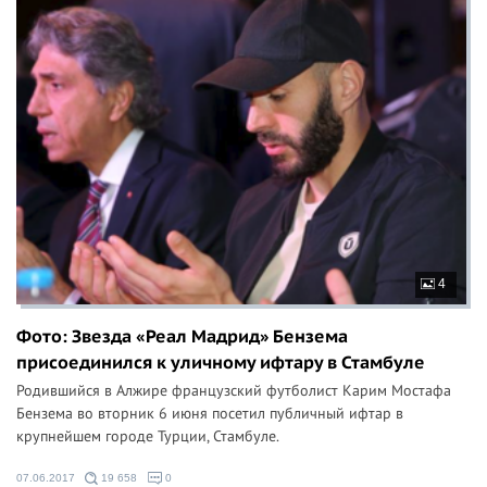
4
Фото: Звезда «Реал Мадрид» Бензема
присоединился к уличному ифтару в Стамбуле
Родившийся в Алжире французский футболист Карим Мостафа
Бензема во вторник 6 июня посетил публичный ифтар в
крупнейшем городе Турции, Стамбуле.
07.06.2017
19 658
0