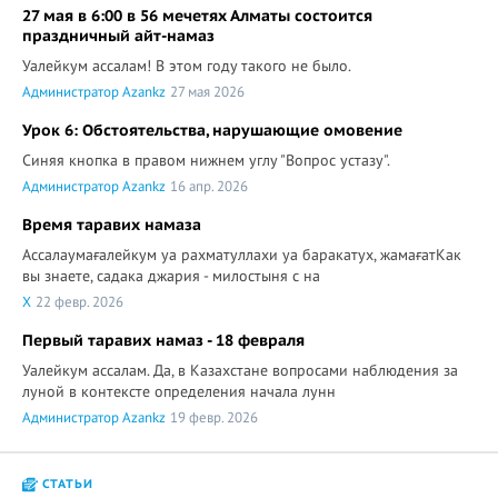
27 мая в 6:00 в 56 мечетях Алматы состоится
праздничный айт-намаз
Уалейкум ассалам! В этом году такого не было.
Администратор Azankz
27 мая 2026
Урок 6: Обстоятельства, нарушающие омовение
Синяя кнопка в правом нижнем углу "Вопрос устазу".
Администратор Azankz
16 апр. 2026
Время таравих намаза
Ассалаумағалейкум уа рахматуллахи уа баракатух, жамағатКак
вы знаете, садака джария - милостыня с на
X
22 февр. 2026
Первый таравих намаз - 18 февраля
Уалейкум ассалам. Да, в Казахстане вопросами наблюдения за
луной в контексте определения начала лунн
Администратор Azankz
19 февр. 2026
СТАТЬИ