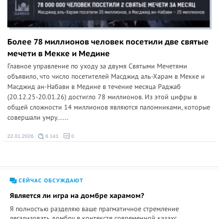
Более 78 миллионов человек посетили две святые
мечети в Мекке и Медине
Главное управление по уходу за двумя Святыми Мечетями
объявило, что число посетителей Масджид аль-Харам в Мекке и
Масджид ан-Набави в Медине в течение месяца Раджаб
(20.12.25-20.01.26) достигло 78 миллионов. Из этой цифры в
общей сложности 14 миллионов являются паломниками, которые
совершали умру......
22.01.2026
6 141
0
СЕЙЧАС ОБСУЖДАЮТ
Является ли игра на домбре харамом?
Я полностью разделяю ваше прагматичное стремление
легализовать домбру в контексте современной казахс