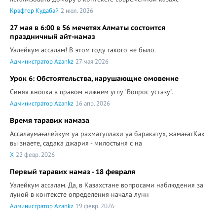
Крафтер Кудабай
2 июл. 2026
27 мая в 6:00 в 56 мечетях Алматы состоится
праздничный айт-намаз
Уалейкум ассалам! В этом году такого не было.
Администратор Azankz
27 мая 2026
Урок 6: Обстоятельства, нарушающие омовение
Синяя кнопка в правом нижнем углу "Вопрос устазу".
Администратор Azankz
16 апр. 2026
Время таравих намаза
Ассалаумағалейкум уа рахматуллахи уа баракатух, жамағатКак
вы знаете, садака джария - милостыня с на
X
22 февр. 2026
Первый таравих намаз - 18 февраля
Уалейкум ассалам. Да, в Казахстане вопросами наблюдения за
луной в контексте определения начала лунн
Администратор Azankz
19 февр. 2026