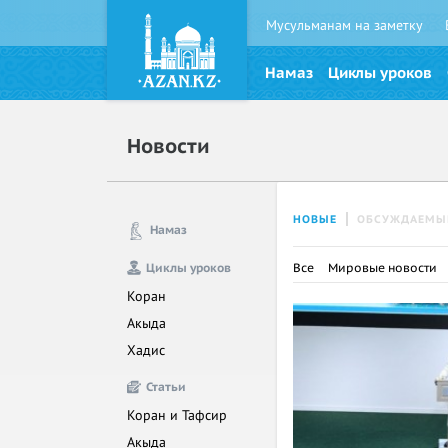
Мусульманам на заметку
Намаз
Циклы уроков
Новости
НОВЫЕ
ОБСУЖДАЕМЫ
Намаз
Циклы уроков
Все
Мировые новости
Коран
Акыда
Хадис
Статьи
Коран и Тафсир
Акыда