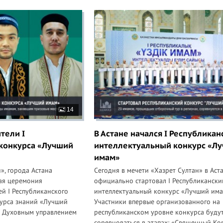
14
тели I
В Астане начался I Республикан
 конкурса «Лучший
интеллектуальный конкурс «Л
имам»
», города Астана
Сегодня в мечети «Хазрет Султан» в Аст
ная церемония
официально стартовал I Республикански
й I Республиканского
интеллектуальный конкурс «Лучший има
курса знаний «Лучший
Участники впервые организованного на
о Духовным управлением
республиканском уровне конкурса буду
.
соревноваться в этапах: «Священный Ко