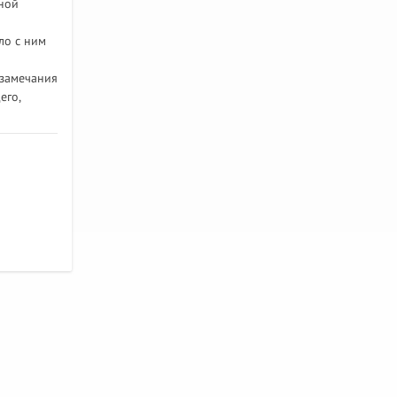
ной
ло с ним
 замечания
его,