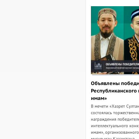
Объявлены победи
Республиканского
имам»
В мечети «Хазрет Султан
состоялась торжествен
награждения победителе
интеллектуального кон
имам», организованног
мусульман Казахстана...