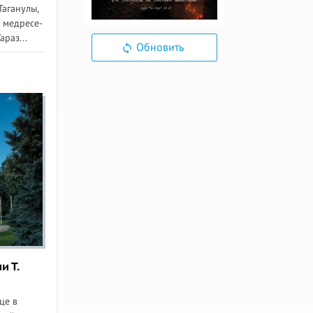
Таганулы,
 медресе-
раз...
Обновить
и Т.
це в