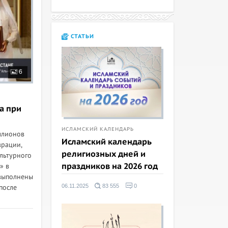
СТАТЬИ
6
а при
ИСЛАМСКИЙ КАЛЕНДАРЬ
ллионов
Исламский календарь
врации,
религиозных дней и
льтурного
праздников на 2026 год
» в
 выполнены
06.11.2025
83 555
0
после