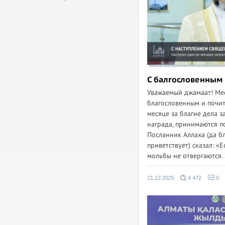
C балгословенным
Уважаемый джамаат! Ме
благословенным и почит
месяце за благие дела 
награда, принимаются п
Посланник Аллаха (да бл
приветствует) сказал: «Е
мольбы не отвергаются. 
21.12.2025
4 472
0