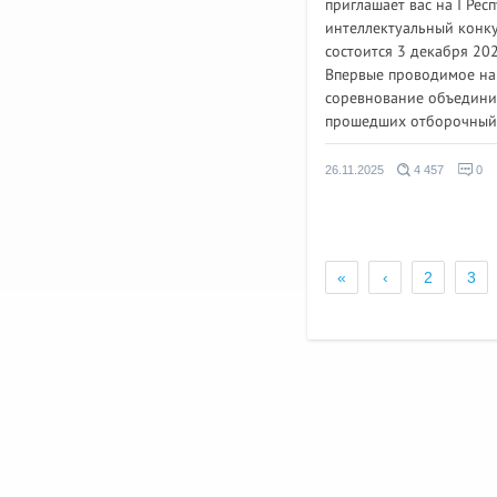
приглашает вас на I Рес
интеллектуальный конку
состоится 3 декабря 202
Впервые проводимое на
соревнование объедини
прошедших отборочный э
26.11.2025
4 457
0
«
‹
2
3