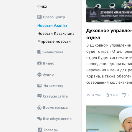
Фикх
Пресс-центр
Новости Azan.kz
Духовное управле
Новости Казахстана
отдел
Мировые новости
В Духовном управлении
будет открыт Отдел рел
Библиотека
отдел будет систематиз
Видео
проведение джаназы, за
наречения имени для р
Аудио
Корана, а также обеспе
совершения коллективны
На заметку
15.01.2026
3 438
0
Статусы сайта
Время намаза
Все обсуждения
Словарь