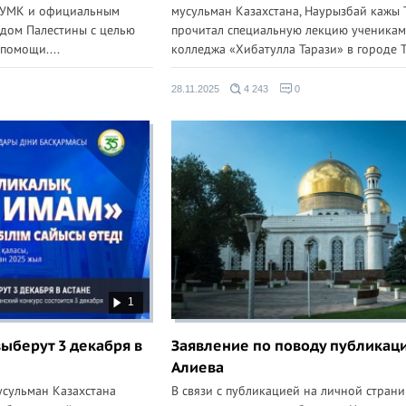
ДУМК и официальным
мусульман Казахстана, Наурызбай кажы 
дом Палестины с целью
прочитал специальную лекцию ученикам
помощи....
колледжа «Хибатулла Тарази» в городе Та
28.11.2025
4 243
0
1
ыберут 3 декабря в
Заявление по поводу публикаци
Алиева
усульман Казахстана
В связи с публикацией на личной страни