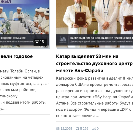
15
вели годовое
Катар выделяет $8 млн на
строительство духовного центр
мечети Аль-Фараби
маты Толеби Оспан, в
 основанным на четырех
Катарский фонд развития выделит 8 ми
нных муфтиятом, заслушал
долларов США на проект ремонта, реста
ов восьми районов,
расширения и строительства духовно-ку
тинскому
центра при мечети «Әбу Наср әл-Фараби
 и подвел итоги работы,
Астане. Все строительные работы будут
....
под надзором Фонда и переданы ДУМК 
полного завершения....
08.12.2025
5 229
0