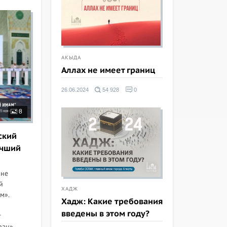
АКЫДА
Аллах не имеет границ
26.06.2024
54 928
0
8
ский
учший
ане
й
ХАДЖ
м».
Хадж: Какие требования
введены в этом году?
т
ран»,