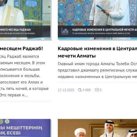
 месяцем Раджаб!
Кадровые изменения в Центра
мечети Алматы
сяц Раджаб является
аемым месяцем. В этом
Главный имам города Алматы Толеби Ос
записывается большая
представил джамаату религиозных служа
оклонения и мольбы.
недавно назначенных в Центральную ме
агословит его Аллах и
сть пять ночей, в которые
17.12.2025
4 806
0
Это первая н...