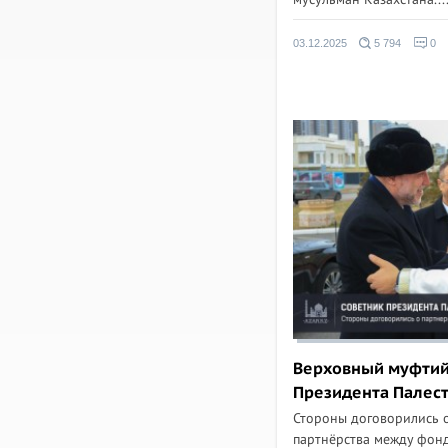
03.12.2025
5 794
0
Верховный муфтий
Президента Палес
Стороны договорились 
партнёрства между фон