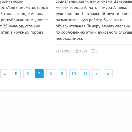
публиканский
социальных сетях наиб-имама Централь
рс «Үздік имам», который
мечети города Алматы Тимура Алиева,
5 года в городе Астана.
руководство Центральной мечети прове
 республиканском уровне
разъяснительную работу. Была взята
т 20 имамов, успешно
объяснительная. Тимуру Алиеву сделаны
тап в крупных города...
по соблюдению этики духовного служащ
необходимост...
24.11.2025
3 794
0
4
5
6
7
8
9
10
11
›
»