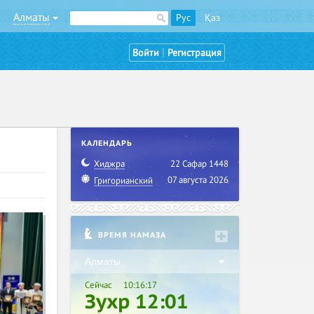
Алматы
Рус
Қаз
|
Войти
Регистрация
КАЛЕНДАРЬ
Хиджра
22 Сафар 1448
07 августа 2026
Григорианский
ВРЕМЯ НАМАЗА
Алматы
Сейчас
10:16:19
Зухр 12:01