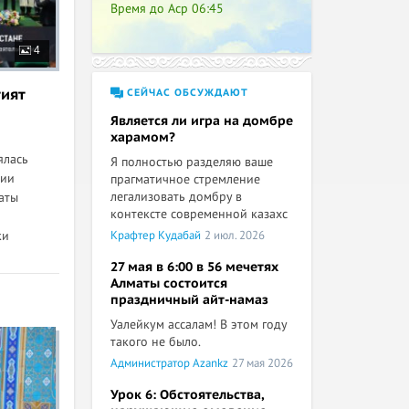
Время до Аср
06:45
4
ият
СЕЙЧАС ОБСУЖДАЮТ
Является ли игра на домбре
харамом?
ялась
Я полностью разделяю ваше
мии
прагматичное стремление
легализовать домбру в
маты
контексте современной казахс
ки
Крафтер Кудабай
2 июл. 2026
27 мая в 6:00 в 56 мечетях
Алматы состоится
праздничный айт-намаз
Уалейкум ассалам! В этом году
такого не было.
Администратор Azankz
27 мая 2026
Урок 6: Обстоятельства,