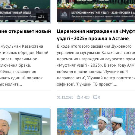
2
ние открывает новый
Церемония награждения «Мүфт
үздігі - 2025» прошла в Астане
 мусульман Казахстана
В ходе итогового заседания Духовного
игиозных обрядов. Новый
управления мусульман Казахстана состо
ировать правильное
церемония награждения лауреатов пре
ключения брака,
«Мүфтият үздігі - 2025». В этом году Ал
ебёнка, посвящения
победил в номинациях: "Лучшие по 4
чивать единый порядок
направлениям", "Лучший центр подготов
х молитв...
хафизов", "Лучший ТВ проект"....
31.12.2025
4 428
0