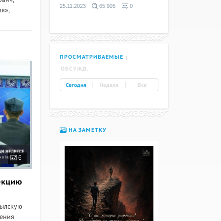
25.11.2023
65 905
0
я»,
ПРОСМАТРИВАЕМЫЕ
ОБСУЖД.
|
|
Сегодня
Неделя
Все
НА ЗАМЕТКУ
6
екцию
былскую
ления