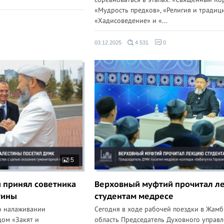
«Мудрость предков», «Религия и традици
«Хадисоведение» и «...
03.12.2025
4 531
0
5
 принял советника
Верховный муфтий прочитал л
тины
студентам медресе
о налаживании
Сегодня в ходе рабочей поездки в Жам
дом «Закят и
область Председатель Духовного управ