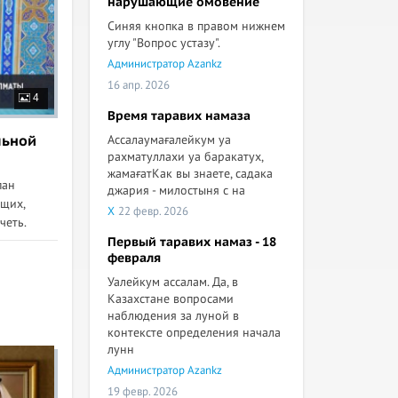
нарушающие омовение
Синяя кнопка в правом нижнем
углу "Вопрос устазу".
Администратор Azankz
16 апр. 2026
4
Время таравих намаза
Ассалаумағалейкум уа
льной
рахматуллахи уа баракатух,
жамағатКак вы знаете, садака
пан
джария - милостыня с на
щих,
X
22 февр. 2026
четь.
Первый таравих намаз - 18
февраля
Уалейкум ассалам. Да, в
Казахстане вопросами
наблюдения за луной в
контексте определения начала
лунн
Администратор Azankz
19 февр. 2026