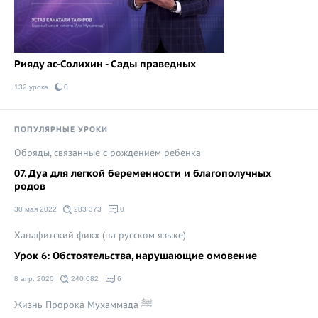
Рияду ас-Солихин - Сады праведных
132 урока
0
ПОПУЛЯРНЫЕ УРОКИ
Обряды, связанные с рождением ребенка
07. Дуа для легкой беременности и благополучных
родов
30 мая 2022
283 373
0
Ханафитский фикх (на русском языке)
Урок 6: Обстоятельства, нарушающие омовение
8 апр. 2020
240 682
6
Жизнь Пророка Мухаммада ﷺ