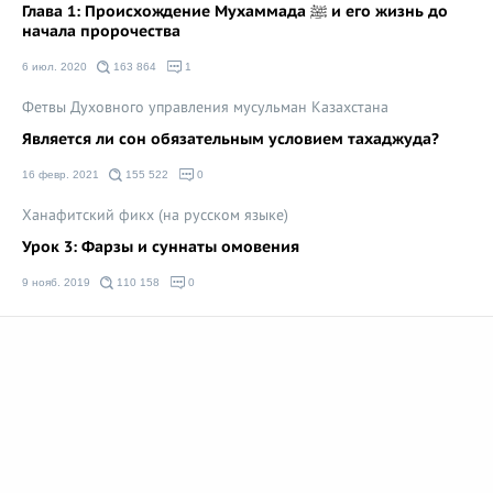
Глава 1: Происхождение Мухаммада ﷺ и его жизнь до
начала пророчества
6 июл. 2020
163 864
1
Фетвы Духовного управления мусульман Казахстана
Является ли сон обязательным условием тахаджуда?
16 февр. 2021
155 522
0
Ханафитский фикх (на русском языке)
Урок 3: Фарзы и суннаты омовения
9 нояб. 2019
110 158
0