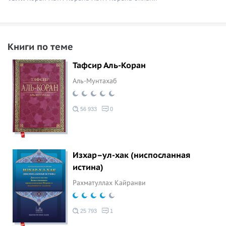
Книги по теме
Тафсир Аль-Коран
Аль-Мунтахаб
56 933
0
Изхар–ул-хак (ниспосланная
истина)
Рахматуллах Кайранви
25 793
1