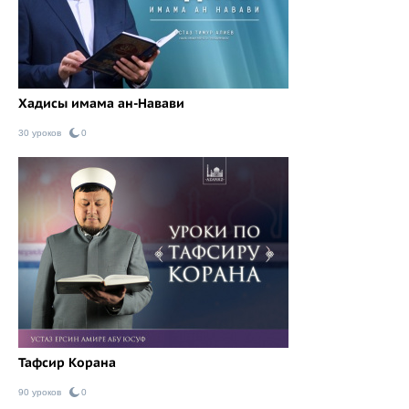
Хадисы имама ан-Навави
30 уроков
0
Тафсир Корана
90 уроков
0