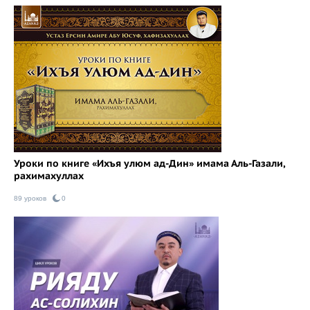
Уроки по книге «Ихъя улюм ад-Дин» имама Аль-Газали,
рахимахуллах
89 уроков
0