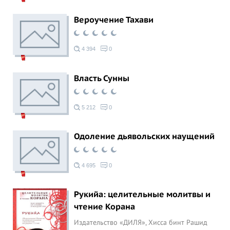
Вероучение Тахави
4 394
0
Власть Сунны
5 212
0
Одоление дьявольских наущений
4 695
0
Рукийа: целительные молитвы и
чтение Корана
Издательство «ДИЛЯ»,
Хисса бинт Рашид