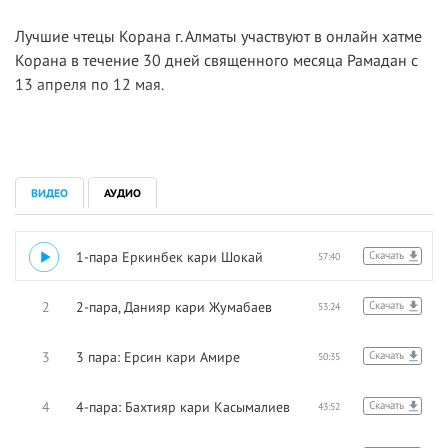
Лучшие чтецы Корана г. Алматы участвуют в онлайн хатме
Корана в течение 30 дней священного месяца Рамадан с
13 апреля по 12 мая.
ВИДЕО
АУДИО
1
1-пара Еркинбек кари Шокай
Скачать
57:40
2
2-пара, Данияр кари Жумабаев
Скачать
53:24
3
3 пара: Ерсин кари Амире
Скачать
50:35
4
4-пара: Бахтияр кари Касымалиев
Скачать
43:52