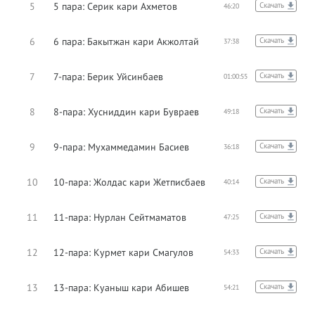
5
5 пара: Серик кари Ахметов
Скачать
46:20
6
6 пара: Бакытжан кари Акжолтай
Скачать
37:38
7
7-пара: Берик Уйсинбаев
Скачать
01:00:55
8
8-пара: Хусниддин кари Бувраев
Скачать
49:18
9
9-пара: Мухаммедамин Басиев
Скачать
36:18
10
10-пара: Жолдас кари Жетписбаев
Скачать
40:14
11
11-пара: Нурлан Сейтмаматов
Скачать
47:25
12
12-пара: Курмет кари Смагулов
Скачать
54:33
13
13-пара: Куаныш кари Абишев
Скачать
54:21