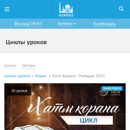
Алматы
Восход 04:47
Календарь
Циклы уроков
Циклы
Авторы
Циклы уроков
Коран
Хатм Корана - Рамадан 2021
ЗАВЕРШЕН
30 уроков