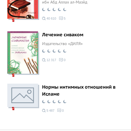
ибн Абд Аллах ал-Мазйд
40 610
5
Лечение сиваком
Издательство «ДИЛЯ»
12 317
0
Нормы интимных отношений в
Исламе
5 487
0