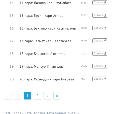
14
14-пара: Данияр кари Жумабаев
Скачать
54:36
15
15-пара: Ерсин кари Амире
Скачать
53:35
16
16-пара: Бахтияр кари Касымалиев
Скачать
40:00
17
17-пара: Салмат кари Картабаев
Скачать
45:49
18
18-пара: Бакытжан Акжолтай
Скачать
41:01
19
19-пара: Мансур Инаятулла
Скачать
43:40
20
20-пара: Хусниддин кари Бувраев
Скачать
48:27
«
‹
1
2
›
»
Теги:
Коран
Хатм Корана
Хатм Корана онлайн