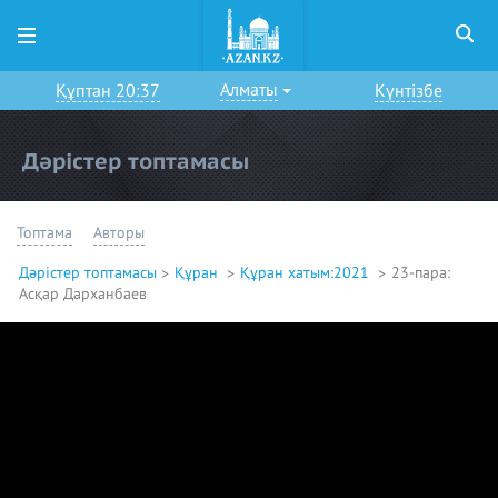
Алматы
Құптан 20:37
Күнтізбе
Дәрістер топтамасы
Топтама
Авторы
Дәрістер топтамасы
Құран
Құран хатым:2021
23-пара:
Асқар Дарханбаев