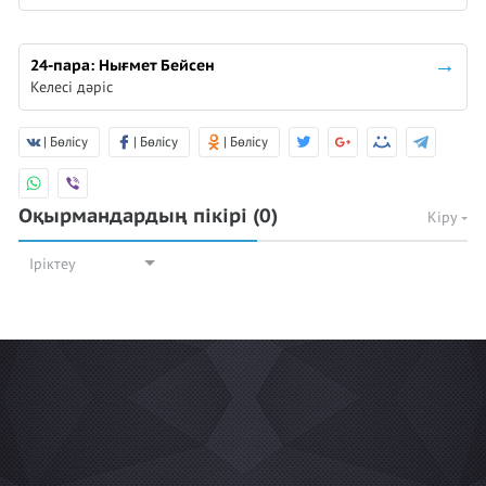
24-пара: Нығмет Бейсен
Келесі дәріс
| Бөлісу
| Бөлісу
| Бөлісу
Оқырмандардың пікірі
(0)
Кіру
Іріктеу