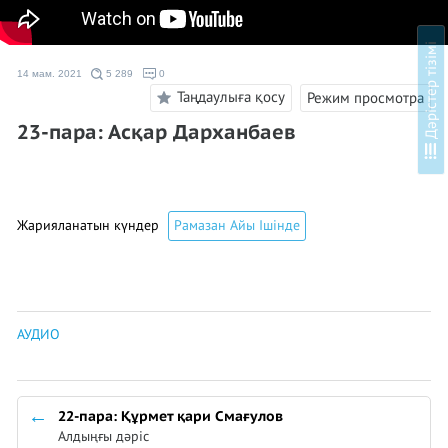
і
14 мам. 2021
5 289
0
Таңдаулыға қосу
Режим просмотра
23-пара: Асқар Дарханбаев
Д
ә
р
і
с
т
е
р
т
і
з
і
м
Жарияланатын күндер
Рамазан Айы Ішінде
АУДИО
22-пара: Құрмет қари Смағулов
Алдыңғы дәріс