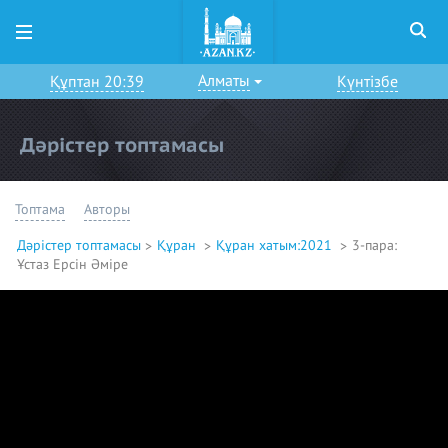
Алматы
Құптан 20:39
Күнтізбе
Дәрістер топтамасы
Топтама
Авторы
Дәрістер топтамасы
Құран
Құран хатым:2021
3-пара:
Ұстаз Ерсін Әміре