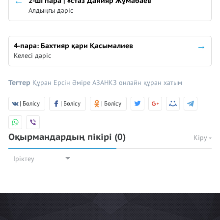
2-ші пара | Ұстаз Данияр Жұмабаев
Алдыңғы дәріс
4-пара: Бахтияр қари Қасымалиев
Келесі дәріс
Тегтер
Құран
Ерсін Әміре
АЗАНКЗ
онлайн құран хатым
| Бөлісу
| Бөлісу
| Бөлісу
Оқырмандардың пікірі
(0)
Кіру
Іріктеу