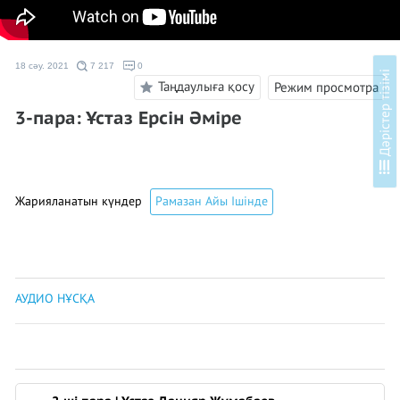
18 сәу. 2021
7 217
0
і
Таңдаулыға қосу
Режим просмотра
3-пара: Ұстаз Ерсін Әміре
Д
ә
р
і
с
т
е
р
т
і
з
і
м
Жарияланатын күндер
Рамазан Айы Ішінде
АУДИО НҰСҚА