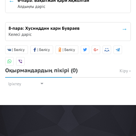
6-пара: Бақытжан қари Ақжолтай
Алдыңғы дәріс
8-пара: Хусниддин кари Бувраев
Келесі дәріс
| Бөлісу
| Бөлісу
| Бөлісу
Оқырмандардың пікірі
(0)
Кіру
Іріктеу