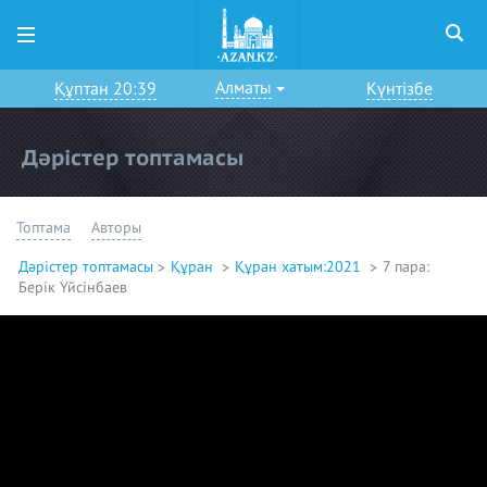
Алматы
Құптан 20:39
Күнтізбе
Дәрістер топтамасы
Топтама
Авторы
Дәрістер топтамасы
Құран
Құран хатым:2021
7 пара:
Берік Үйсінбаев