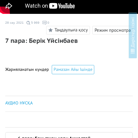
і
28 сәу. 2021
5 969
0
Таңдаулыға қосу
Режим просмотра
7 пара: Берік Үйсінбаев
Д
ә
р
і
с
т
е
р
т
і
з
і
м
Жарияланатын күндер
Рамазан Айы Ішінде
АУДИО НҰСҚА