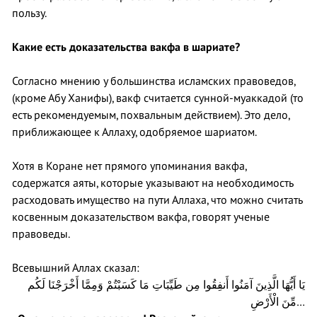
пользу.
Какие есть доказательства вакфа в шариате
?
Согласно мнению у большинства исламских правоведов,
(кроме Абу Ханифы), вакф считается сунной-муаккадой (то
есть рекомендуемым, похвальным действием). Это дело,
приближающее к Аллаху, одобряемое шариатом.
Хотя в Коране нет прямого упоминания вакфа,
содержатся аяты, которые указывают на необходимость
расходовать имущество на пути Аллаха, что можно считать
косвенным доказательством вакфа, говорят ученые
правоведы.
Всевышний Аллах сказал:
يَا أَيُّهَا الَّذِينَ آمَنُوا أَنفِقُوا مِن طَيِّبَاتِ مَا كَسَبْتُمْ وَمِمَّا أَخْرَجْنَا لَكُم
مِّنَ الْأَرْضِ…