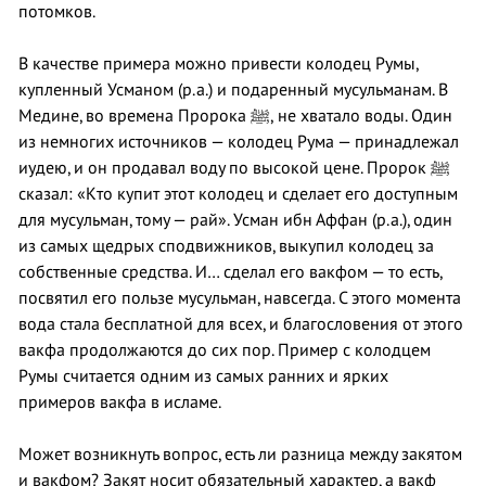
потомков.
В качестве примера можно привести колодец Румы,
купленный Усманом (р.а.) и подаренный мусульманам. В
Медине, во времена Пророка ﷺ, не хватало воды. Один
из немногих источников — колодец Рума — принадлежал
иудею, и он продавал воду по высокой цене. Пророк ﷺ
сказал: «Кто купит этот колодец и сделает его доступным
для мусульман, тому — рай». Усман ибн Аффан (р.а.), один
из самых щедрых сподвижников, выкупил колодец за
собственные средства. И… сделал его вакфом — то есть,
посвятил его пользе мусульман, навсегда. С этого момента
вода стала бесплатной для всех, и благословения от этого
вакфа продолжаются до сих пор. Пример с колодцем
Румы считается одним из самых ранних и ярких
примеров вакфа в исламе.
Может возникнуть вопрос, есть ли разница между закятом
и вакфом? Закят носит обязательный характер, а вакф