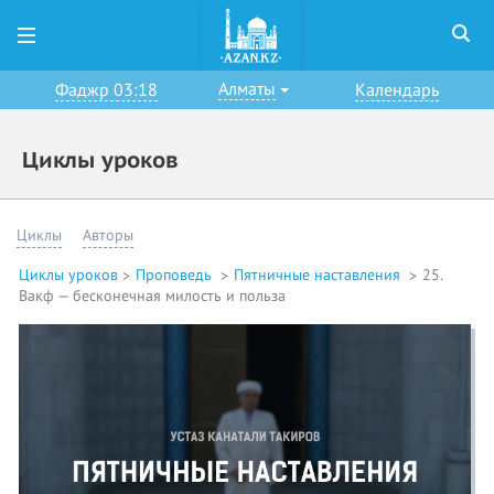
Алматы
Фаджр 03:18
Календарь
Циклы уроков
Циклы
Авторы
Циклы уроков
Проповедь
Пятничные наставления
25.
Вакф — бесконечная милость и польза