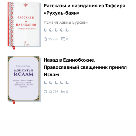
Рассказы и назидания из Тафсира
«Рухуль-баян»
Исмаил Хаккы Бурсави
35 799
0
Назад в Единобожие.
Православный священник принял
Ислам
13 716
0