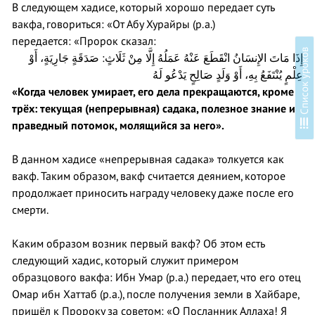
В следующем хадисе, который хорошо передает суть
вакфа, говориться: «От Абу Хурайры (р.а.)
передается: «Пророк сказал:
в
إِذَا مَاتَ الإِنسَانُ انْقَطَعَ عَنْهُ عَمَلُهُ إِلَّا مِنْ ثَلَاثٍ: صَدَقَةٍ جَارِيَةٍ، أَوْ
عِلْمٍ يُنْتَفَعُ بِهِ، أَوْ وَلَدٍ صَالِحٍ يَدْعُو لَهُ
«Когда человек умирает, его дела прекращаются, кроме
трёх: текущая (непрерывная) садака, полезное знание и
С
п
и
с
о
к
у
р
о
к
о
праведный потомок, молящийся за него».
В данном хадисе «непрерывная садака» толкуется как
вакф. Таким образом, вакф считается деянием, которое
продолжает приносить награду человеку даже после его
смерти.
Каким образом возник первый вакф? Об этом есть
следующий хадис, который служит примером
образцового вакфа: Ибн Умар (р.а.) передает, что его отец
Омар ибн Хаттаб (р.а.), после получения земли в Хайбаре,
пришёл к Пророку за советом: «О Посланник Аллаха! Я