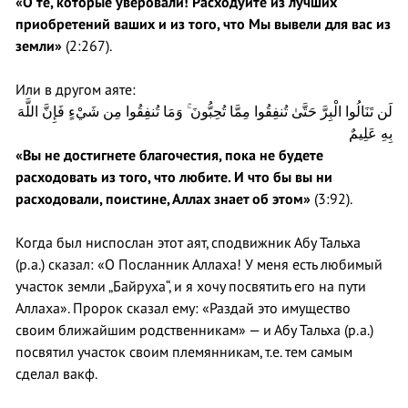
«О те, которые уверовали! Расходуйте из лучших
приобретений ваших и из того, что Мы вывели для вас из
земли»
(2:267).
Или в другом аяте:
لَن تَنَالُوا الْبِرَّ حَتَّىٰ تُنفِقُوا مِمَّا تُحِبُّونَ ۚ وَمَا تُنفِقُوا مِن شَيْءٍ فَإِنَّ اللَّهَ
بِهِ عَلِيمٌ
«Вы не достигнете благочестия, пока не будете
расходовать из того, что любите. И что бы вы ни
расходовали, поистине, Аллах знает об этом»
(3:92).
Когда был ниспослан этот аят, сподвижник Абу Тальха
(р.а.) сказал: «О Посланник Аллаха! У меня есть любимый
участок земли „Байруха“, и я хочу посвятить его на пути
Аллаха». Пророк сказал ему: «Раздай это имущество
своим ближайшим родственникам» — и Абу Тальха (р.а.)
посвятил участок своим племянникам, т.е. тем самым
сделал вакф.