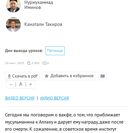
Нурмухаммад
Иминов
Канатали Такиров
Дни выхода уроков:
Пятница
18 июл. 2025
3 803
0
Добавить в избранное
Скачать в pdf
Режим
–
|
A
|
+
чтения
ВИДЕО ВЕРСИЯ
|
АУДИО ВЕРСИЯ
Сегодня мы поговорим о вакфе, о том, что приближает
мусульманина к Аллаху и дарует ему награду, даже после
его смерти. К сожалению, в советское время институт