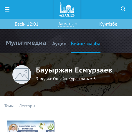
Алматы
Бесін 12:01
Күнтізбе
Мультимедиа
Аудио
Бейне жазба
Бауыржан Есмурзаев
3 медиа:
Онлайн Құран хатым 3
Темы
Лекторы