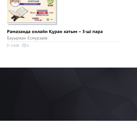
Рамазанда онлайн Құран хатым – 3-ші пара
Бауыржан Есмурзаев
3 628
0
© 2026 Azan.kz
Сайт: +7 (727) 385 02 95
Call-Center: +7 (707) 233 30 30