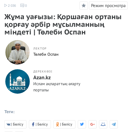
Режим просмотра
2 036
0
Жұма уағызы: Қоршаған ортаны
қорғау әрбір мұсылманның
міндеті | Төлеби Оспан
ЛЕКТОР
Төлеби Оспан
ДЕРЕККӨЗІ
Azan.kz
Ислам ақпараттық-ағарту
порталы
Теги:
| Бөлісу
| Бөлісу
| Бөлісу