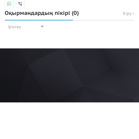
Оқырмандардың пікірі
(0)
Кіру
Іріктеу
© 2026 Azan.kz
Сайт: +7 (727) 385 02 95
Call-Center: +7 (707) 233 30 30
Мешіт: +7 (707) 939 77 08
WhatsApp: +7 (707) 939 77 08