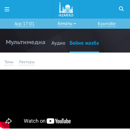
Алматы
Аср 17:01
Күнтізбе
Мультимедиа
Аудио
Бейне жазба
Темы
Лекторы