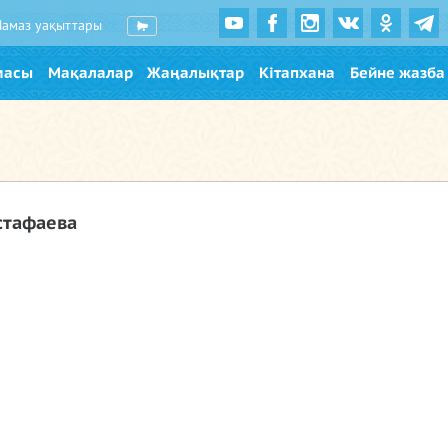
Намаз уақыттары
масы
Мақалалар
Жаңалықтар
Кітапхана
Бейне жазба
стафаева