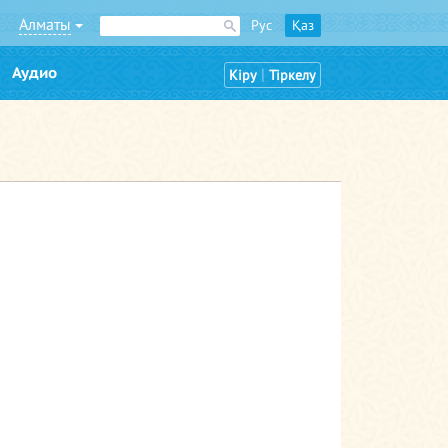
Алматы
Рус
Қаз
Аудио
|
Кіру
Тіркелу