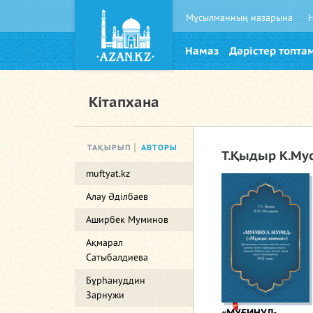
Мұсылманның назарына
Намаз
Дәрістер топта
Кітапхана
ТАҚЫРЫП
АВТОРЫ
Т.Қыдыр К.Му
muftyat.kz
Алау Әділбаев
Аширбек Муминов
Ақмарал
Сатыбалдиева
Бұрһануддин
Зарнужи
«МУҒИНУЛ-