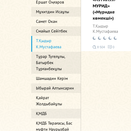
Ершат Оңғаров
МУРИД»
Мұхитдин Исаұлы
(«Мүридке
көмекші»)
Самет Окан
Т.Қыдыр
Смайыл Сейітбек
К.Мустафаева
Т.Қыдыр
К.Мустафаева
8 504
0
Тұрар Түгелұлы,
Батырбек
Тұрғанбекұлы
Шамшәдин Керім
Ыбырай Алтынсарин
Қайрат
Жолдыбайұлы
ҚМДБ
ҚМДБ Төрағасы, Бас
мүфти Наурызбай