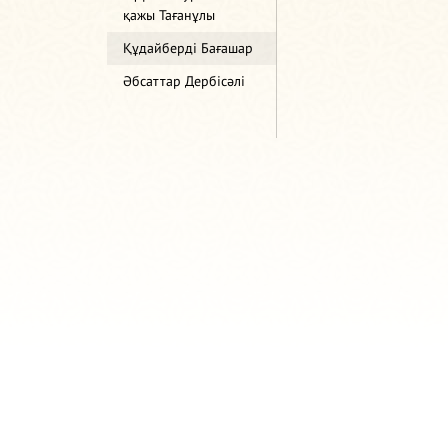
қажы Тағанұлы
Құдайберді Бағашар
Әбсаттар Дербісәлі
Сайт: 
© 2026 Azan.kz
Мешіт: