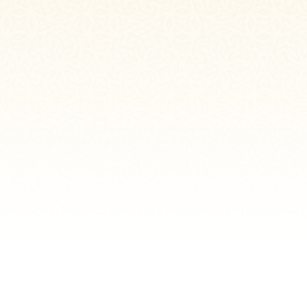
+7 (727) 385 02 95
Call-Center: +7 (707) 233 30 30
 +7 (707) 939 77 08
WhatsApp: +7 (707) 939 77 08