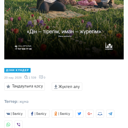
ДІНИ КҮНДЕР
20 нау. 2026
1 539
0
Таңдаулыға қосу
Жүктеп алу
Тегтер:
жұма
| Бөлісу
| Бөлісу
| Бөлісу