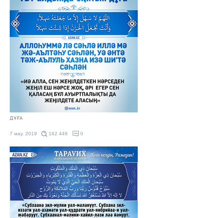
ДҰҒА
7 мау. 2019
162 449
0