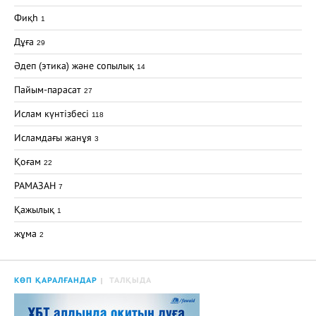
Фиқһ
1
Дұға
29
Әдеп (этика) және сопылық
14
Пайым-парасат
27
Ислам күнтізбесі
118
Исламдағы жанұя
3
Қоғам
22
РАМАЗАН
7
Қажылық
1
жұма
2
КӨП ҚАРАЛҒАНДАР
ТАЛҚЫДА