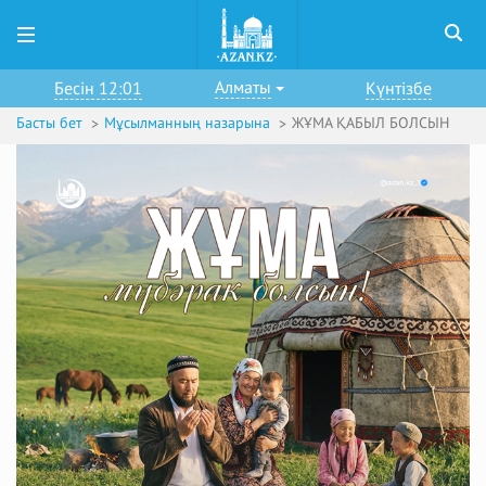
Алматы
Бесін 12:01
Күнтізбе
Басты бет
Мұсылманның назарына
ЖҰМА ҚАБЫЛ БОЛСЫН