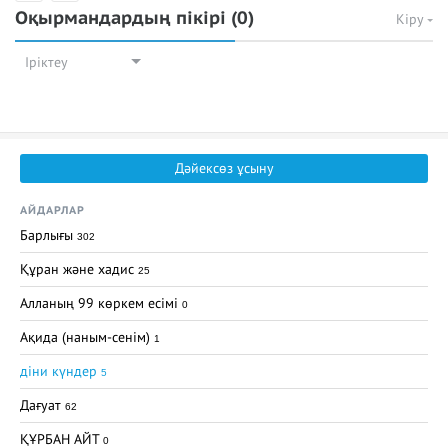
Оқырмандардың пікірі
(0)
Кіру
Іріктеу
Дәйексөз ұсыну
АЙДАРЛАР
Барлығы
302
Құран және хадис
25
Алланың 99 көркем есімі
0
Ақида (наным-сенім)
1
діни күндер
5
Дағуат
62
ҚҰРБАН АЙТ
0