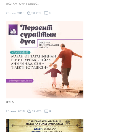
ИСЛАМ КҮНТІЗБЕСІ
20 там. 2018
50 262
0
ДҰҒА
25 жел. 2018
39 473
0