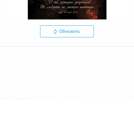
Обновить
© 2026 Azan.kz
Сайт: +7 (727) 385 02 95
Call-Center: +7 (707) 233 30 30
Мечеть: +7 (707) 939 77 08
WhatsApp: +7 (707) 939 77 08