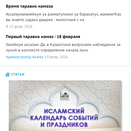
Время таравих намаза
Ассалаумағалейкум уа рахматуллахи уа баракатух, жамағатКак
вы знаете, садака джария - милостыня с на
X
22 февр. 2026
Первый таравих намаз - 18 февраля
Уалейкум ассалам. Да, в Казахстане вопросами наблюдения за
луной в контексте определения начала лунн
Администратор Azankz
19 февр. 2026
СТАТЬИ