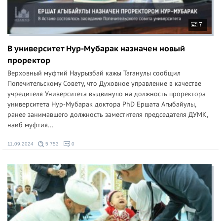
7
В университет Нур-Мубарак назначен новый
проректор
Верховный муфтий Наурызбай кажы Таганулы сообщил
Попечительскому Совету, что Духовное управление в качестве
учредителя Университета выдвинуло на должность проректора
университета Нур-Мубарак доктора PhD Ершата Агыбайулы,
ранее занимавшего должность заместителя председателя ДУМК,
наиб муфтия...
11.09.2024
5 753
0