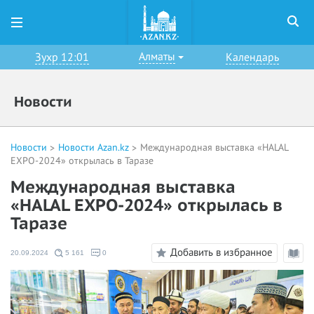
Алматы
Зухр 12:01
Календарь
Новости
Новости
Новости Azan.kz
Международная выставка «HALAL
EXPO-2024» открылась в Таразе
Международная выставка
«HALAL EXPO-2024» открылась в
Таразе
Добавить в избранное
20.09.2024
5 161
0
Режи
чтени