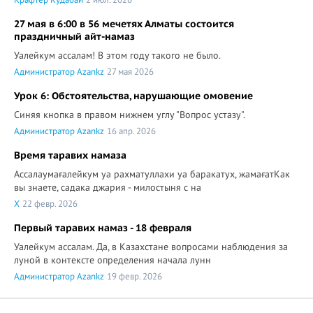
Крафтер Кудабай
2 июл. 2026
27 мая в 6:00 в 56 мечетях Алматы состоится
праздничный айт-намаз
Уалейкум ассалам! В этом году такого не было.
Администратор Azankz
27 мая 2026
Урок 6: Обстоятельства, нарушающие омовение
Синяя кнопка в правом нижнем углу "Вопрос устазу".
Администратор Azankz
16 апр. 2026
Время таравих намаза
Ассалаумағалейкум уа рахматуллахи уа баракатух, жамағатКак
вы знаете, садака джария - милостыня с на
X
22 февр. 2026
Первый таравих намаз - 18 февраля
Уалейкум ассалам. Да, в Казахстане вопросами наблюдения за
луной в контексте определения начала лунн
Администратор Azankz
19 февр. 2026