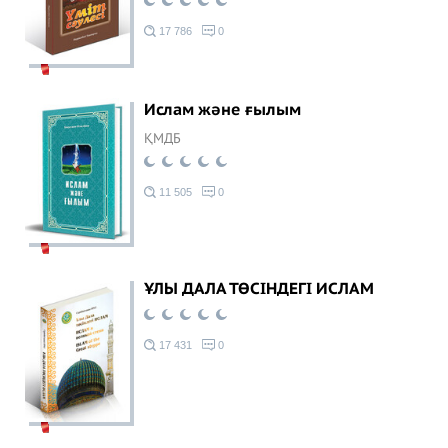
17 786
0
Ислам және ғылым
ҚМДБ
11 505
0
ҰЛЫ ДАЛА ТӨСІНДЕГІ ИСЛАМ
17 431
0