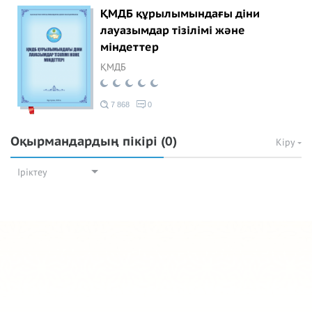
ҚМДБ құрылымындағы діни
лауазымдар тізілімі және
міндеттер
ҚМДБ
7 868
0
Оқырмандардың пікірі
(0)
Кіру
Іріктеу