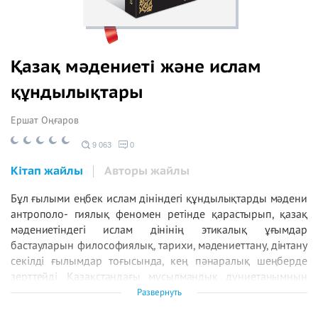
Қазақ мәдениеті және ислам
құндылықтары
Ершат Оңғаров
9 063
0
Кітап жайлы
Авторы жайлы
Бұл ғылыми еңбек ислам дініндегі құндылықтарды мәдени
антрополо- гиялық феномен ретінде қарастырып, қазақ
мәдениетіндегі ислам дінінің этикалық ұғымдар
бастауларын философиялық, тарихи, мәдениеттану, дінтану
секілді ғылымдар тоғысында, кең пәнаралық шеңберде
зерттейді. Қазақстандағы мұсылмандық дүниетанымның
аксиологиялық сипаттамасын мәдениеттанулық тұрғыдан
Развернуть
талдайды.