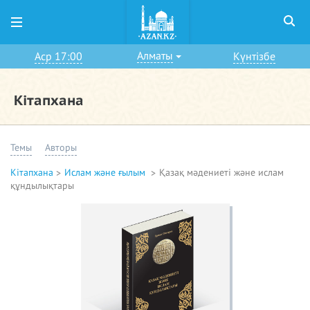
Алматы
Аср 17:00
Күнтізбе
Кітапхана
Темы
Авторы
Кітапхана
Ислам және ғылым
Қазақ мәдениеті және ислам
құндылықтары