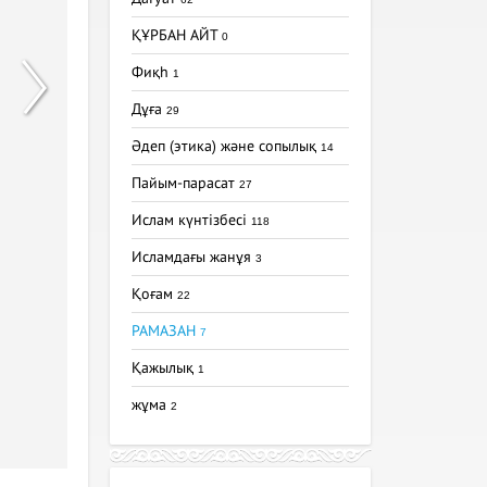
ҚҰРБАН АЙТ
0
Фиқһ
1
Дұға
29
Әдеп (этика) және сопылық
14
Пайым-парасат
27
Ислам күнтізбесі
118
Исламдағы жанұя
3
Қоғам
22
РАМАЗАН
7
Қажылық
1
жұма
2