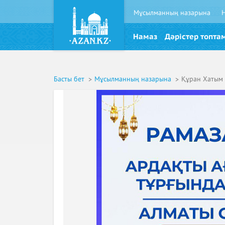
Мұсылманның назарына
Намаз
Дәрістер топта
Басты бет
Мұсылманның назарына
Құран Хатым