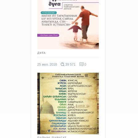
ДҰҒА
25 жел. 2018
39 571
0