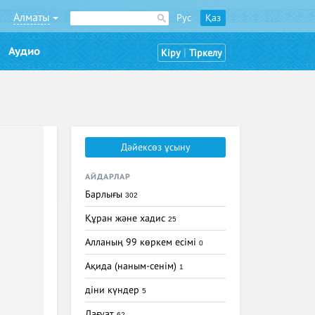
Алматы
Рус
Қаз
Аудио
|
Кіру
Тіркелу
Дәйексөз ұсыну
АЙДАРЛАР
Барлығы
302
Құран және хадис
25
Алланың 99 көркем есімі
0
Ақида (наным-сенім)
1
діни күндер
5
Дағуат
62