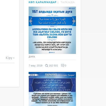
КӨП ҚАРАЛҒАНДАР
ТАЛҚЫДА
ДҰҒА
Кіру
7 мау. 2019
162 501
0