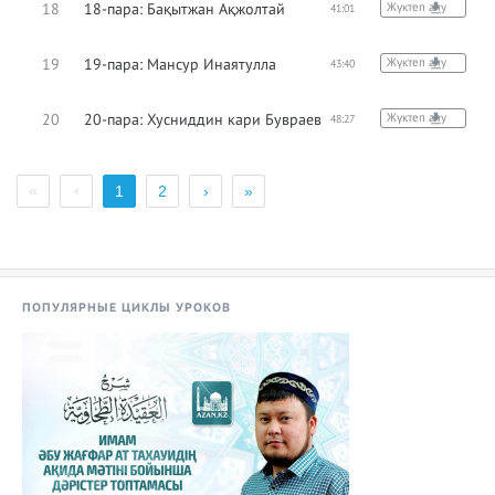
18
18-пара: Бақытжан Ақжолтай
Жүктеп алу
41:01
19
19-пара: Мансур Инаятулла
Жүктеп алу
43:40
20
20-пара: Хусниддин кари Бувраев
Жүктеп алу
48:27
«
‹
1
2
›
»
ПОПУЛЯРНЫЕ ЦИКЛЫ УРОКОВ