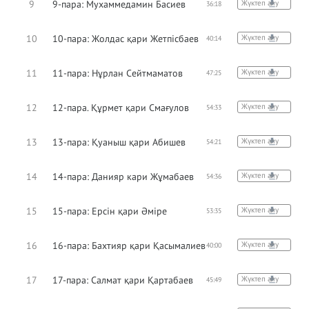
9
9-пара: Мухаммедамин Басиев
Жүктеп алу
36:18
10
10-пара: Жолдас қари Жетпісбаев
Жүктеп алу
40:14
11
11-пара: Нұрлан Сейтмаматов
Жүктеп алу
47:25
12
12-пара. Құрмет қари Смағулов
Жүктеп алу
54:33
13
13-пара: Қуаныш қари Абишев
Жүктеп алу
54:21
14
14-пара: Данияр кари Жұмабаев
Жүктеп алу
54:36
15
15-пара: Ерсін қари Әміре
Жүктеп алу
53:35
16
16-пара: Бахтияр қари Қасымалиев
Жүктеп алу
40:00
17
17-пара: Салмат қари Қартабаев
Жүктеп алу
45:49