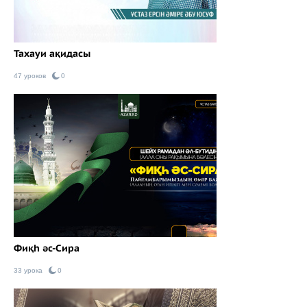
Тахауи ақидасы
47 уроков
0
Фиқһ әс-Сира
33 урока
0