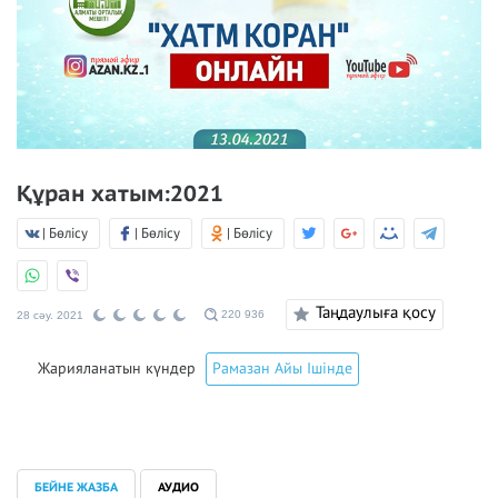
Құран хатым:2021
| Бөлісу
| Бөлісу
| Бөлісу
Таңдаулыға қосу
220 936
28 сәу. 2021
Жарияланатын күндер
Рамазан Айы Ішінде
БЕЙНЕ ЖАЗБА
АУДИО