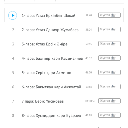
1
1-пара: Ұстаз Еркінбек Шоқай
Жүктеп алу
57:40
2
2-пара: Ұстаз Данияр Жұмабаев
Жүктеп алу
53:24
3
3-пара: Ұстаз Ерсін Әміре
Жүктеп алу
50:35
4
4-пара: Бахтияр қари Қасымалиев
Жүктеп алу
43:52
5
5-пара: Серік қари Ахметов
Жүктеп алу
46:20
6
6-пара: Бақытжан қари Ақжолтай
Жүктеп алу
37:38
7
7 пара: Берік Үйсінбаев
Жүктеп алу
01:00:55
8
8-пара: Хусниддин кари Бувраев
Жүктеп алу
49:18