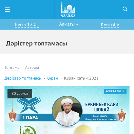
Алматы
Бесін 12:01
Күнтізбе
Дәрістер топтамасы
Топтама
Авторы
Дәрістер топтамасы
Құран
Құран хатым:2021
АЯҚТАЛДЫ
30 уроков