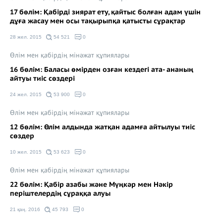
17 бөлім: Қабірді зиярат ету, қайтыс болған адам үшін
дұға жасау мен осы тақырыпқа қатысты сұрақтар
28 жел. 2015
54 521
0
Өлім мен қабірдің мінәжат құпиялары
16 бөлім: Баласы өмірден озған кездегі ата- ананың
айтуы тиіс сөздері
24 жел. 2015
53 900
0
Өлім мен қабірдің мінәжат құпиялары
12 бөлім: Өлім алдында жатқан адамға айтылуы тиіс
сөздер
10 жел. 2015
53 623
0
Өлім мен қабірдің мінәжат құпиялары
22 бөлім: Қабір азабы және Мүңкәр мен Нәкір
періштелердің сұраққа алуы
21 қаң. 2016
45 793
0