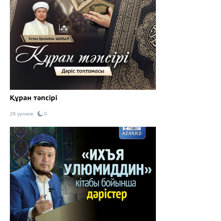
Құран тәпсірі
28 уроков
0