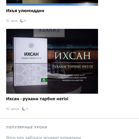
Ихъя улюмиддин
51 урок
0
Ихсан - рухани тәрбие негізі
52 урока
0
ПОПУЛЯРНЫЕ УРОКИ
Өлім мен қабірдің мінәжат құпиялары